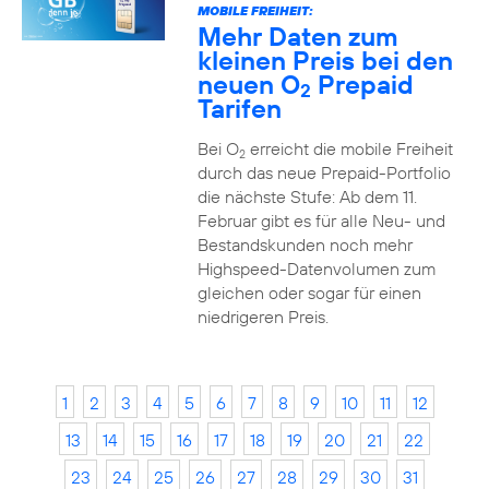
MOBILE FREIHEIT:
Mehr Daten zum
kleinen Preis bei den
neuen O
Prepaid
2
Tarifen
Bei O
erreicht die mobile Freiheit
2
durch das neue Prepaid-Portfolio
die nächste Stufe: Ab dem 11.
Februar gibt es für alle Neu- und
Bestandskunden noch mehr
Highspeed-Datenvolumen zum
gleichen oder sogar für einen
niedrigeren Preis.
1
2
3
4
5
6
7
8
9
10
11
12
13
14
15
16
17
18
19
20
21
22
23
24
25
26
27
28
29
30
31