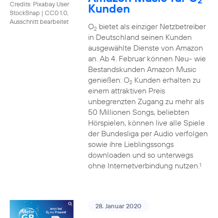
2
Credits: Pixabay User
Kunden
StockSnap
|
CC0 1.0,
Ausschnitt bearbeitet
O
bietet als einziger Netzbetreiber
2
in Deutschland seinen Kunden
ausgewählte Dienste von Amazon
an. Ab 4. Februar können Neu- wie
Bestandskunden Amazon Music
genießen: O
Kunden erhalten zu
2
einem attraktiven Preis
unbegrenzten Zugang zu mehr als
50 Millionen Songs, beliebten
Hörspielen, können live alle Spiele
der Bundesliga per Audio verfolgen
sowie ihre Lieblingssongs
downloaden und so unterwegs
ohne Internetverbindung nutzen.
1
28. Januar 2020