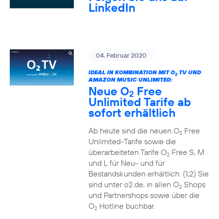
LinkedIn
04. Februar 2020
IDEAL IN KOMBINATION MIT O
TV UND
2
AMAZON MUSIC UNLIMITED:
Neue O
Free
2
Unlimited Tarife ab
sofort erhältlich
Ab heute sind die neuen O
Free
2
Unlimited-Tarife sowie die
überarbeiteten Tarife O
Free S, M
2
und L für Neu- und für
Bestandskunden erhältlich. (1,2) Sie
sind unter o2.de, in allen O
Shops
2
und Partnershops sowie über die
O
Hotline buchbar.
2