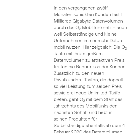
In den vergangenen zwölf
Monaten schickten Kunden fast 1
Milliarde Gigabyte Datenvolumen
durch das O
Mobilfunknetz – auch
2
weil Selbstständige und kleine
Unternehmen immer mehr Daten
mobil nutzen. Hier zeigt sich: Die O
2
Tarife mit ihrem großem
Datenvolumen zu attraktiven Preis
treffen die Bedürfnisse der Kunden.
Zusätzlich zu den neuen
Privatkunden- Tarifen, die doppelt
so viel Leistung zum selben Preis
sowie drei neue Unlimited-Tarife
bieten, geht O
mit dem Start des
2
Jahrzehnts des Mobilfunks den
nächsten Schritt und hebt in
seinen Produkten für
Selbstständige ebenfalls ab dem 4.
Februar 2020 das Datenvolumen