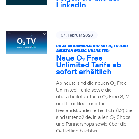
LinkedIn
04. Februar 2020
IDEAL IN KOMBINATION MIT O
TV UND
2
AMAZON MUSIC UNLIMITED:
Neue O
Free
2
Unlimited Tarife ab
sofort erhältlich
Ab heute sind die neuen O
Free
2
Unlimited-Tarife sowie die
überarbeiteten Tarife O
Free S, M
2
und L für Neu- und für
Bestandskunden erhältlich. (1,2) Sie
sind unter o2.de, in allen O
Shops
2
und Partnershops sowie über die
O
Hotline buchbar.
2