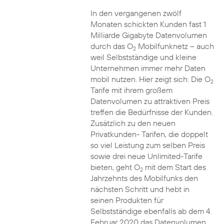
In den vergangenen zwölf
Monaten schickten Kunden fast 1
Milliarde Gigabyte Datenvolumen
durch das O
Mobilfunknetz – auch
2
weil Selbstständige und kleine
Unternehmen immer mehr Daten
mobil nutzen. Hier zeigt sich: Die O
2
Tarife mit ihrem großem
Datenvolumen zu attraktiven Preis
treffen die Bedürfnisse der Kunden.
Zusätzlich zu den neuen
Privatkunden- Tarifen, die doppelt
so viel Leistung zum selben Preis
sowie drei neue Unlimited-Tarife
bieten, geht O
mit dem Start des
2
Jahrzehnts des Mobilfunks den
nächsten Schritt und hebt in
seinen Produkten für
Selbstständige ebenfalls ab dem 4.
Februar 2020 das Datenvolumen