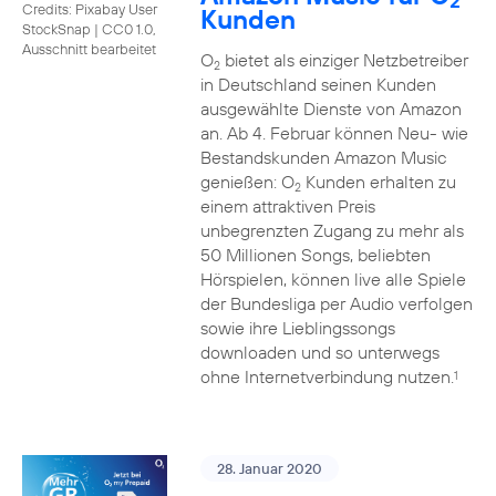
2
Credits: Pixabay User
Kunden
StockSnap
|
CC0 1.0,
Ausschnitt bearbeitet
O
bietet als einziger Netzbetreiber
2
in Deutschland seinen Kunden
ausgewählte Dienste von Amazon
an. Ab 4. Februar können Neu- wie
Bestandskunden Amazon Music
genießen: O
Kunden erhalten zu
2
einem attraktiven Preis
unbegrenzten Zugang zu mehr als
50 Millionen Songs, beliebten
Hörspielen, können live alle Spiele
der Bundesliga per Audio verfolgen
sowie ihre Lieblingssongs
downloaden und so unterwegs
ohne Internetverbindung nutzen.
1
28. Januar 2020