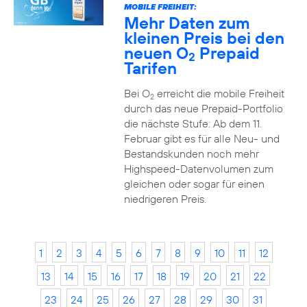
MOBILE FREIHEIT:
Mehr Daten zum
kleinen Preis bei den
neuen O
Prepaid
2
Tarifen
Bei O
erreicht die mobile Freiheit
2
durch das neue Prepaid-Portfolio
die nächste Stufe: Ab dem 11.
Februar gibt es für alle Neu- und
Bestandskunden noch mehr
Highspeed-Datenvolumen zum
gleichen oder sogar für einen
niedrigeren Preis.
1
2
3
4
5
6
7
8
9
10
11
12
13
14
15
16
17
18
19
20
21
22
23
24
25
26
27
28
29
30
31