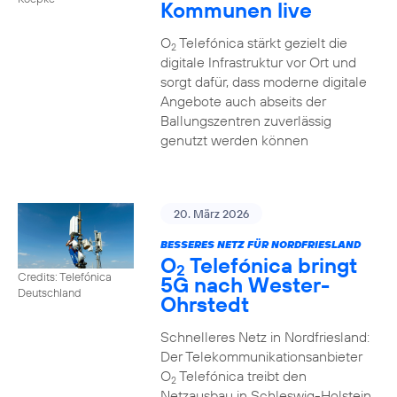
Kommunen live
O
Telefónica stärkt gezielt die
2
digitale Infrastruktur vor Ort und
sorgt dafür, dass moderne digitale
Angebote auch abseits der
Ballungszentren zuverlässig
genutzt werden können
20. März 2026
BESSERES NETZ FÜR NORDFRIESLAND
O
Telefónica bringt
2
Credits: Telefónica
5G nach Wester-
Deutschland
Ohrstedt
Schnelleres Netz in Nordfriesland:
Der Telekommunikationsanbieter
O
Telefónica treibt den
2
Netzausbau in Schleswig-Holstein