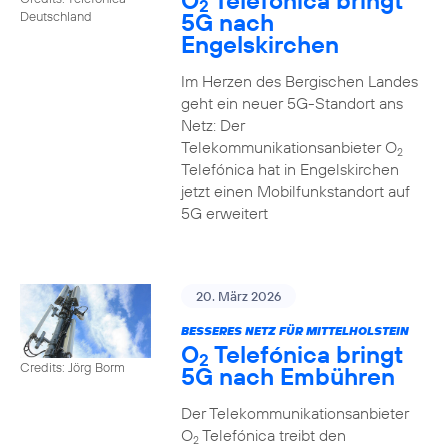
O
Telefónica bringt
2
5G nach
Deutschland
Engelskirchen
Im Herzen des Bergischen Landes
geht ein neuer 5G-Standort ans
Netz: Der
Telekommunikationsanbieter O
2
Telefónica hat in Engelskirchen
jetzt einen Mobilfunkstandort auf
5G erweitert
20. März 2026
BESSERES NETZ FÜR MITTELHOLSTEIN
O
Telefónica bringt
2
Credits: Jörg Borm
5G nach Embühren
Der Telekommunikationsanbieter
O
Telefónica treibt den
2