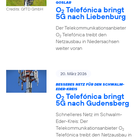
GOSLAR
O
Telefónica bringt
Credits: GfTD GmbH
2
5G nach Liebenburg
Der Telekommunikationsanbieter
O
Telefónica treibt den
2
Netzausbau in Niedersachsen
weiter voran
20. März 2026
BESSERES NETZ FÜR DEN SCHWALM-
EDER-KREIS
O
Telefónica bringt
2
5G nach Gudensberg
Schnelleres Netz im Schwalm-
Eder-Kreis: Der
Telekommunikationsanbieter O
2
Telefónica treibt den Netzausbau in