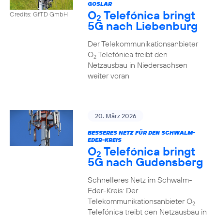
GOSLAR
O
Telefónica bringt
Credits: GfTD GmbH
2
5G nach Liebenburg
Der Telekommunikationsanbieter
O
Telefónica treibt den
2
Netzausbau in Niedersachsen
weiter voran
20. März 2026
BESSERES NETZ FÜR DEN SCHWALM-
EDER-KREIS
O
Telefónica bringt
2
5G nach Gudensberg
Schnelleres Netz im Schwalm-
Eder-Kreis: Der
Telekommunikationsanbieter O
2
Telefónica treibt den Netzausbau in