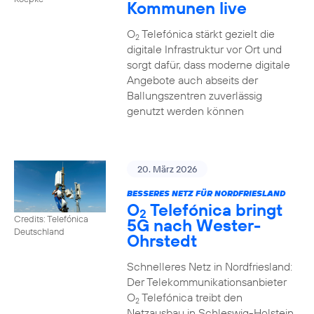
Kommunen live
O
Telefónica stärkt gezielt die
2
digitale Infrastruktur vor Ort und
sorgt dafür, dass moderne digitale
Angebote auch abseits der
Ballungszentren zuverlässig
genutzt werden können
20. März 2026
BESSERES NETZ FÜR NORDFRIESLAND
O
Telefónica bringt
2
Credits: Telefónica
5G nach Wester-
Deutschland
Ohrstedt
Schnelleres Netz in Nordfriesland:
Der Telekommunikationsanbieter
O
Telefónica treibt den
2
Netzausbau in Schleswig-Holstein