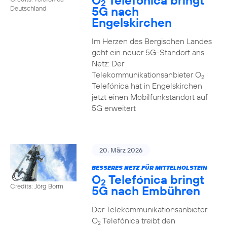
O
Telefónica bringt
2
5G nach
Deutschland
Engelskirchen
Im Herzen des Bergischen Landes
geht ein neuer 5G-Standort ans
Netz: Der
Telekommunikationsanbieter O
2
Telefónica hat in Engelskirchen
jetzt einen Mobilfunkstandort auf
5G erweitert
20. März 2026
BESSERES NETZ FÜR MITTELHOLSTEIN
O
Telefónica bringt
2
Credits: Jörg Borm
5G nach Embühren
Der Telekommunikationsanbieter
O
Telefónica treibt den
2