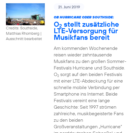
21. Juni 2019
OB HURRICANE ODER SOUTHSIDE:
O
stellt zusätzliche
2
Credits: Southside,
LTE-Versorgung für
Matthias Rhomberg
|
Musikfans bereit
Ausschnitt bearbeitet
Am kommenden Wochenende
reisen wieder zehntausende
Musikfans zu den großen Sommer-
Festivals Hurricane und Southside.
O
sorgt auf den beiden Festivals
2
mit einer LTE-Abdeckung für eine
schnelle mobile Verbindung per
Smartphone ins Internet. Beide
Festivals vereint eine lange
Geschichte: Seit 1997 strömen
zahlreiche, musikbegeisterte Fans
zu den beiden
Großveranstaltungen „Hurricane“