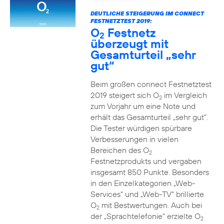
DEUTLICHE STEIGERUNG IM CONNECT
FESTNETZTEST 2019:
O
Festnetz
2
überzeugt mit
Gesamturteil „sehr
gut“
Beim großen connect Festnetztest
2019 steigert sich O
im Vergleich
2
zum Vorjahr um eine Note und
erhält das Gesamturteil „sehr gut“.
Die Tester würdigen spürbare
Verbesserungen in vielen
Bereichen des O
2
Festnetzprodukts und vergaben
insgesamt 850 Punkte. Besonders
in den Einzelkategorien „Web-
Services“ und „Web-TV“ brillierte
O
mit Bestwertungen. Auch bei
2
der „Sprachtelefonie“ erzielte O
2