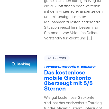
gemeinsam den richtigen Weg für
die Zukunft finden oder weiterhin
mit dem Finger aufeinander zeigen
und mit unabgestimmten
Maßnahmen zulasten anderer die
Situation verschlimmbessern. Ein
Statement von Valentina Daiber,
Vorständin für Recht und […]
26. Juni 2019
TOP-BEWERTUNG FÜR O
BANKING:
2
Das kostenlose
mobile Girokonto
überzeugt mit 5/5
Sternen
Wie gut kostenlose Girokonten
sind, hat das Analysehaus Tetralog
für das Magazin „stern“ untersucht.