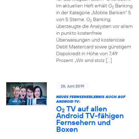
Im aktuellen Heft erhält O
Banking
2
in der Kategorie „Mobile Banken“ 5
von 5 Sterne. O
Banking
2
überzeugte die Analysten vor allem
in punkto kostenfreie
Überweisungen und kostenlose
Debit Mastercard sowie günstigem
Dispokredit in Höhe von 7,49
Prozent. „Wir sind stolz […]
26. Juni 2019
NEUES FERNSEHERLEBNIS AUCH AUF
ANDROID TV:
O
TV auf allen
2
Android TV-fähigen
Fernsehern und
Boxen