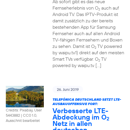
Ab sofort gibt es das neue
Fernseherlebnis von O
auch auf
2
Android TV. Das IPTV-Produkt ist
damit zusätzlich zu der bereits
bestehenden App für Samsung
Fernseher auch auf allen Android
TV-fähigen Fernsehern und Boxen
zu sehen. Damit ist O
TV powered
2
by waipu.tv1) direkt auf den meisten
Smart TVs verfügbar. O
TV
2
powered by waipu.tv […]
26. Juni 2019
TELEFÓNICA DEUTSCHLAND SETZT LTE-
AUSBAUOFFENSIVE FORT:
Verbesserte LTE-
Credits: Pixabay, User
Abdeckung im O
5443882
|
CC0 1.0,
2
Ausschnit bearbeitet
Netz in allen
deutschen