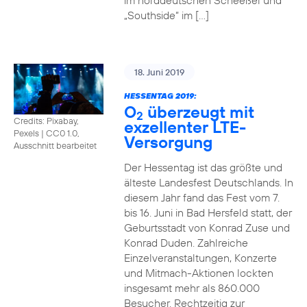
im norddeutschen Scheeßel und
„Southside“ im […]
18. Juni 2019
HESSENTAG 2019:
O
überzeugt mit
2
Credits: Pixabay,
exzellenter LTE-
Pexels
|
CC0 1.0,
Versorgung
Ausschnitt bearbeitet
Der Hessentag ist das größte und
älteste Landesfest Deutschlands. In
diesem Jahr fand das Fest vom 7.
bis 16. Juni in Bad Hersfeld statt, der
Geburtsstadt von Konrad Zuse und
Konrad Duden. Zahlreiche
Einzelveranstaltungen, Konzerte
und Mitmach-Aktionen lockten
insgesamt mehr als 860.000
Besucher. Rechtzeitig zur