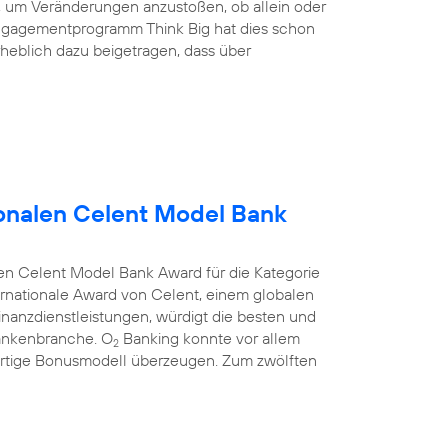
nd, um Veränderungen anzustoßen, ob allein oder
ngagementprogramm Think Big hat dies schon
heblich dazu beigetragen, dass über
onalen Celent Model Bank
en Celent Model Bank Award für die Kategorie
rnationale Award von Celent, einem globalen
anzdienstleistungen, würdigt die besten und
Bankenbranche. O
Banking konnte vor allem
2
rtige Bonusmodell überzeugen. Zum zwölften