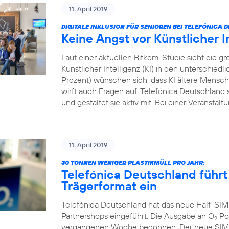
11. April 2019
DIGITALE INKLUSION FÜR SENIOREN BEI TELEFÓNICA
Keine Angst vor Künstlicher I
Laut einer aktuellen Bitkom-Studie sieht die
Künstlicher Intelligenz (KI) in den unterschied
Prozent) wünschen sich, dass KI ältere Menschen
wirft auch Fragen auf. Telefónica Deutschland s
und gestaltet sie aktiv mit. Bei einer Veranstal
11. April 2019
30 TONNEN WENIGER PLASTIKMÜLL PRO JAHR:
Telefónica Deutschland führt
Trägerformat ein
Telefónica Deutschland hat das neue Half-SIM
Partnershops eingeführt. Die Ausgabe an O
Pos
2
vergangenen Woche begonnen. Der neue SIM-Ka