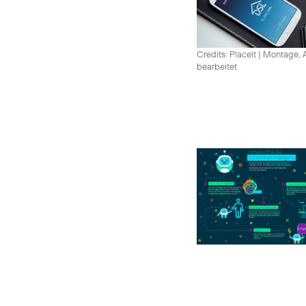
Credits: Placeit
|
Montage, A
bearbeitet