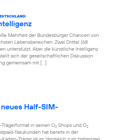
 DEUTSCHLAND:
ntelligenz
 große Mehrheit der Bundesbürger Chancen von
lichsten Lebensbereichen. Zwei Drittel (68
 unterstützt. Aber die künstliche Intelligenz
tellt sich der gesellschaftlichen Diskussion
tung gemeinsam mit […]
 neues Half-SIM-
-Trägerformat in seinen O
Shops und O
2
2
tpaid-Neukunden hat bereits in der
rten-Träger ist im Vergleich zum bisherigen