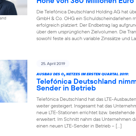
Höhe von 360 Millionen Euro
Die Telefónica Deutschland Holding AG hat übe
GmbH & Co. OHG ein Schuldscheindarlehen mi
land
erfolgreich platziert. Der Endbetrag lag aufgr
über dem ursprünglichen Zielvolumen. Die Tr
sowohl feste als auch variable Zinssätze und La
25. April 2019
AUSBAU DES O
NETZES IM ERSTEN QUARTAL 2019:
2
Telefónica Deutschland nimm
Sender in Betrieb
Telefónica Deutschland hat das LTE-Ausbaute
weiter gesteigert. Insgesamt hat das Unterneh
neue LTE-Stationen errichtet bzw. bestehende
erweitert. Im Schnitt nahm das Unternehmen d
einen neuen LTE-Sender in Betrieb – […]