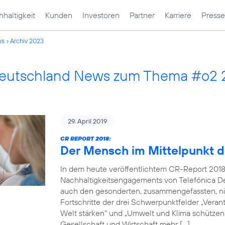
haltigkeit
Kunden
Investoren
Partner
Karriere
Presse
ws
Archiv 2023
Deutschland News zum Thema #o2
29. April 2019
CR REPORT 2018:
Der Mensch im Mittelpunkt d
In dem heute veröffentlichtem CR-Report 2018
Nachhaltigkeitsengagements von Telefónica De
auch den gesonderten, zusammengefassten, nich
Fortschritte der drei Schwerpunktfelder „Verantw
Welt stärken“ und „Umwelt und Klima schützen“.
Gesellschaft und Wirtschaft mehr […]