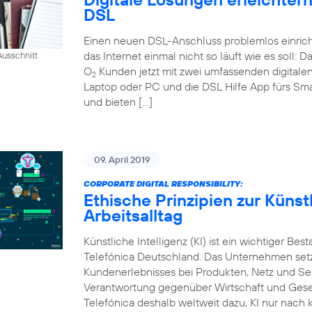
DSL
Einen neuen DSL-Anschluss problemlos einrich
das Internet einmal nicht so läuft wie es soll:
usschnitt
O
Kunden jetzt mit zwei umfassenden digital
2
Laptop oder PC und die DSL Hilfe App fürs Sm
und bieten […]
09. April 2019
CORPORATE DIGITAL RESPONSIBILITY:
Ethische Prinzipien zur Künstl
Arbeitsalltag
Künstliche Intelligenz (KI) ist ein wichtiger Bes
Telefónica Deutschland. Das Unternehmen setzt
Kundenerlebnisses bei Produkten, Netz und Ser
Verantwortung gegenüber Wirtschaft und Gesel
Telefónica deshalb weltweit dazu, KI nur nach k