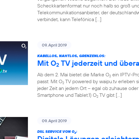
Scheckkartenformat nur noch halb so groß und 
Telekommunikationsanbieter, der deutschland
verbindet, kann Telefónica […]
09. April 2019
KABELLOS, NAHTLOS, GRENZENLOS:
Mit O
TV jederzeit und übera
2
Ab dem 2. Mai bietet die Marke O
ein IPTV-Pr
2
passt: Mit O
TV powered by waipu.tv erleben si
2
jeder Zeit an jedem Ort – egal ob zuhause ode
Smartphone und Tablet.1) O
TV gibt […]
2
09. April 2019
DSL SERVICE VON O
:
2
Digitale Lösungen erleichter