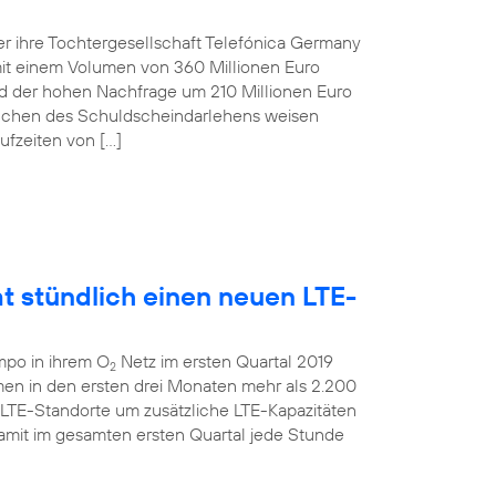
r ihre Tochtergesellschaft Telefónica Germany
t einem Volumen von 360 Millionen Euro
und der hohen Nachfrage um 210 Millionen Euro
anchen des Schuldscheindarlehens weisen
ufzeiten von […]
t stündlich einen neuen LTE-
mpo in ihrem O
Netz im ersten Quartal 2019
2
men in den ersten drei Monaten mehr als 2.200
 LTE-Standorte um zusätzliche LTE-Kapazitäten
amit im gesamten ersten Quartal jede Stunde