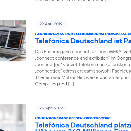
29. April 2019
FACHKONGRESS UND TELEKOMMUNIKATIONSMESSE IN
Telefónica Deutschland ist P
Das Fachmagazin connect aus dem WEKA-Verlag 
„connect conference and exhibition“ im Congr
„connect|ec“ vereint Telekommunikationskonfer
„connect|ec“ adressiert damit sowohl Fachleut
Themen wie Mobile Netzwerke und Smartphon
Computing und […]
25. April 2019
HOHE NACHFRAGE BEI DEN KREDITGEBERN:
Telefónica Deutschland platz