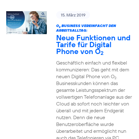
15. März 2019
O
BUSINESS VEREINFACHT DEN
2
ARBEITSALLTAG:
Neue Funktionen und
Tarife für Digital
Phone von O
2
Geschäftlich einfach und flexibel
kommunizieren: Das geht mit dem
neuen Digital Phone von O
.
2
Businesskunden können das
gesamte Leistungsspektrum der
vollwertigen Telefonanlage aus der
Cloud ab sofort noch leichter von
überall und mit jedem Endgerät
nutzen. Denn die neue
Benutzeroberfläche wurde
überarbeitet und ermöglicht nun
auch das Telefonieren via PC,