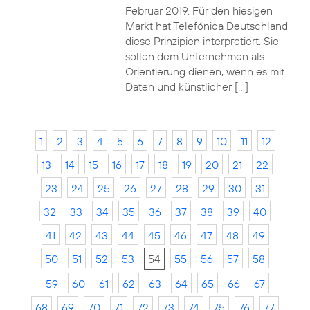
Februar 2019. Für den hiesigen
Markt hat Telefónica Deutschland
diese Prinzipien interpretiert. Sie
sollen dem Unternehmen als
Orientierung dienen, wenn es mit
Daten und künstlicher […]
1
2
3
4
5
6
7
8
9
10
11
12
13
14
15
16
17
18
19
20
21
22
23
24
25
26
27
28
29
30
31
32
33
34
35
36
37
38
39
40
41
42
43
44
45
46
47
48
49
50
51
52
53
54
55
56
57
58
59
60
61
62
63
64
65
66
67
68
69
70
71
72
73
74
75
76
77