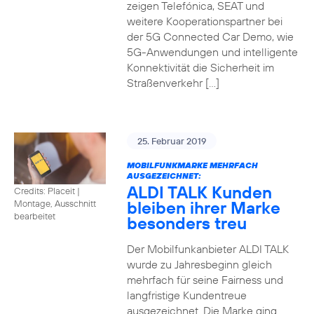
zeigen Telefónica, SEAT und
weitere Kooperationspartner bei
der 5G Connected Car Demo, wie
5G-Anwendungen und intelligente
Konnektivität die Sicherheit im
Straßenverkehr […]
25. Februar 2019
MOBILFUNKMARKE MEHRFACH
AUSGEZEICHNET:
ALDI TALK Kunden
Credits: Placeit
|
bleiben ihrer Marke
Montage, Ausschnitt
bearbeitet
besonders treu
Der Mobilfunkanbieter ALDI TALK
wurde zu Jahresbeginn gleich
mehrfach für seine Fairness und
langfristige Kundentreue
ausgezeichnet. Die Marke ging