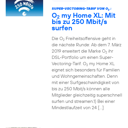
SUPER-VECTORING-TARIF VON O
:
2
O
my Home XL: Mit
2
bis zu 250 Mbit/s
surfen
Die O
Freiheitsoffensive geht in
2
die nächste Runde: Ab dem 7. März
2019 erweitert die Marke O
ihr
2
DSL-Portfolio um einen Super-
Vectoring-Tarif. O
my Home XL
2
eignet sich besonders für Familien
und Wohngemeinschaften. Denn
mit einer Surfgeschwindigkeit von
bis zu 250 Mbit/s können alle
Mitglieder gleichzeitig superschnell
surfen und streamen.1) Bei einer
Mindestlaufzeit von 24 […]