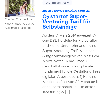
28. Februar 2019
MIT 250 MBIT/S IM BÜRO SURFEN:
O
startet Super-
2
Credits: Pixabay User
Vectoring-Tarif für
Free-Photos
|
CC0 1.0,
Selbständige
Auschnitt bearbeitet
Ab dem 7. März 2019 erweitert O
2
sein DSL-Portfolio für Freiberufler
und kleine Unternehmer um einen
Super-Vectoring-Tarif. Mit einer
Surfgeschwindigkeit von bis zu 250
Mbit/s bietet O
my Office XL
2
Geschäftskunden das optimale
Fundament für die Gestaltung ihres
digitalen Arbeitslebens.1) Bei einer
Mindestlaufzeit von 24 Monaten ist
der superschnelle Tarif im ersten
Jahr für 39,99 […]