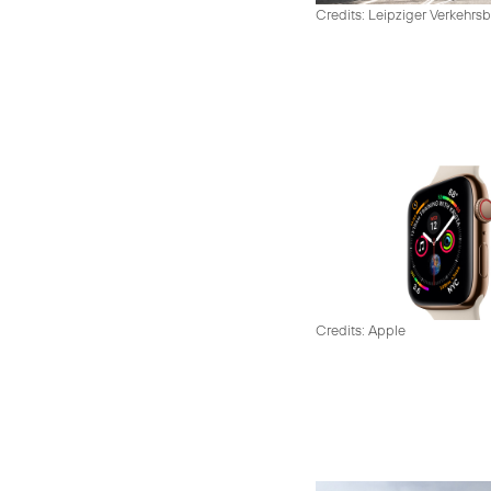
Credits: Leipziger Verkehrsb
Credits: Apple