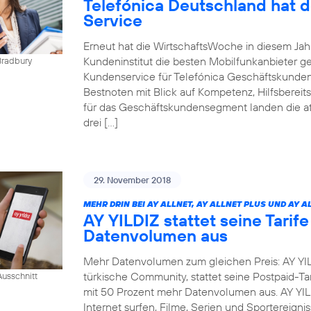
Telefónica Deutschland hat 
Service
Erneut hat die WirtschaftsWoche in diesem Ja
Kundeninstitut die besten Mobilfunkanbieter g
Bradbury
Kundenservice für Telefónica Geschäftskunden
Bestnoten mit Blick auf Kompetenz, Hilfsbereit
für das Geschäftskundensegment landen die at
drei […]
29. November 2018
MEHR DRIN BEI AY ALLNET, AY ALLNET PLUS UND AY A
AY YILDIZ stattet seine Tarif
Datenvolumen aus
Mehr Datenvolumen zum gleichen Preis: AY YIL
türkische Community, stattet seine Postpaid-Tar
usschnitt
mit 50 Prozent mehr Datenvolumen aus. AY YI
Internet surfen, Filme, Serien und Sportereig