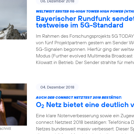
06. Dezember 2018
WELTWEIT ERSTER 5G-HIGH TOWER HIGH POWER (HTH
Bayerischer Rundfunk send
testweise im 5G-Standard
Im Rahmen des Forschungsprojekts 5G TODAY h
von fünf Projektpartnern gestern am Sender We
5G-Signalen begonnen. Hierfür ging der wel
Modus (Further evolved Multimedia Broadcast M
Kilowatt in Betrieb. Der Sender strahlte für meh
04. Dezember 2018
AUCH DER CONNECT NETZTEST 2018 BESTÄTIGT:
O
Netz bietet eine deutlich 
2
Eine klare Notenverbesserung sowie ein Zugew
connect Netztest 2018 bestätigen: Telefónica D
Netzes bundesweit massiv verbessert. Dieser 
schnitt