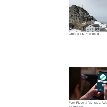
Credits: BR Pressebild
Foto: Placeit
|
Montage, Aus
bearbeitet