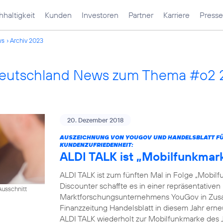
haltigkeit
Kunden
Investoren
Partner
Karriere
Presse
ws
Archiv 2023
Deutschland News zum Thema #o2
20. Dezember 2018
AUSZEICHNUNG VON YOUGOV UND HANDELSBLATT FÜR
KUNDENZUFRIEDENHEIT:
ALDI TALK ist „Mobilfunkmar
ALDI TALK ist zum fünften Mal in Folge „Mobilf
Discounter schaffte es in einer repräsentativ
usschnitt
Marktforschungsunternehmens YouGov in Zusam
Finanzzeitung Handelsblatt in diesem Jahr erneut
ALDI TALK wiederholt zur Mobilfunkmarke des J