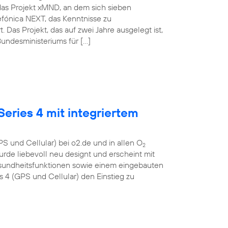
das Projekt xMND, an dem sich sieben
lefónica NEXT, das Kenntnisse zu
as Projekt, das auf zwei Jahre ausgelegt ist,
undesministeriums für […]
eries 4 mit integriertem
S und Cellular) bei o2.de und in allen O
2
urde liebevoll neu designt und erscheint mit
esundheitsfunktionen sowie einem eingebauten
4 (GPS und Cellular) den Einstieg zu