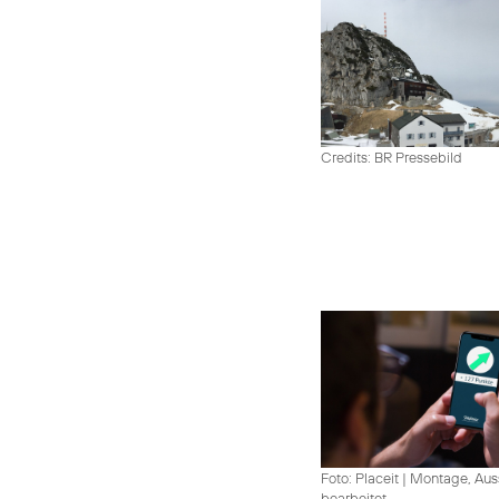
Credits: BR Pressebild
Foto: Placeit
|
Montage, Aus
bearbeitet