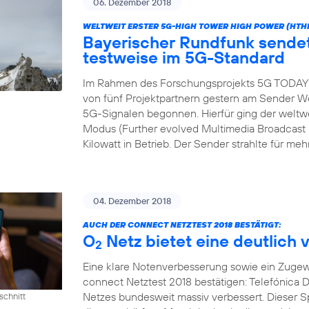
06. Dezember 2018
WELTWEIT ERSTER 5G-HIGH TOWER HIGH POWER (HTH
Bayerischer Rundfunk send
testweise im 5G-Standard
Im Rahmen des Forschungsprojekts 5G TODAY h
von fünf Projektpartnern gestern am Sender We
5G-Signalen begonnen. Hierfür ging der wel
Modus (Further evolved Multimedia Broadcast M
Kilowatt in Betrieb. Der Sender strahlte für meh
04. Dezember 2018
AUCH DER CONNECT NETZTEST 2018 BESTÄTIGT:
O
Netz bietet eine deutlich 
2
Eine klare Notenverbesserung sowie ein Zugew
connect Netztest 2018 bestätigen: Telefónica D
Netzes bundesweit massiv verbessert. Dieser 
schnitt