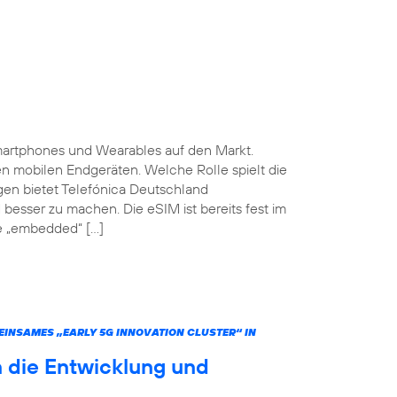
martphones und Wearables auf den Markt.
ten mobilen Endgeräten. Welche Rolle spielt die
gen bietet Telefónica Deutschland
 besser zu machen. Die eSIM ist bereits fest im
he „embedded“ […]
INSAMES „EARLY 5G INNOVATION CLUSTER“ IN
 die Entwicklung und