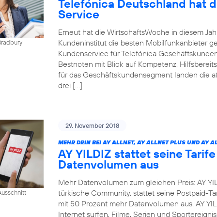
Telefónica Deutschland hat 
Service
Erneut hat die WirtschaftsWoche in diesem Ja
Kundeninstitut die besten Mobilfunkanbieter g
Bradbury
Kundenservice für Telefónica Geschäftskunden
Bestnoten mit Blick auf Kompetenz, Hilfsbereit
für das Geschäftskundensegment landen die at
drei […]
29. November 2018
MEHR DRIN BEI AY ALLNET, AY ALLNET PLUS UND AY A
AY YILDIZ stattet seine Tarif
Datenvolumen aus
Mehr Datenvolumen zum gleichen Preis: AY YIL
türkische Community, stattet seine Postpaid-Tar
usschnitt
mit 50 Prozent mehr Datenvolumen aus. AY YI
Internet surfen, Filme, Serien und Sportereig