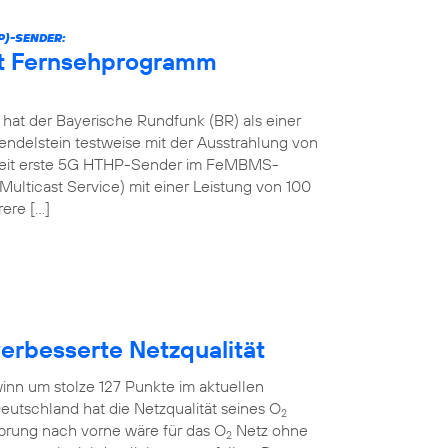
P)-SENDER:
et Fernsehprogramm
at der Bayerische Rundfunk (BR) als einer
ndelstein testweise mit der Ausstrahlung von
tweit erste 5G HTHP-Sender im FeMBMS-
ulticast Service) mit einer Leistung von 100
rere […]
verbesserte Netzqualität
inn um stolze 127 Punkte im aktuellen
eutschland hat die Netzqualität seines O
2
Sprung nach vorne wäre für das O
Netz ohne
2