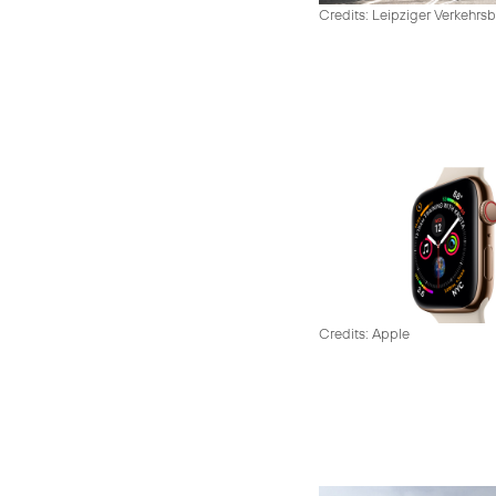
Credits: Leipziger Verkehrsb
Credits: Apple