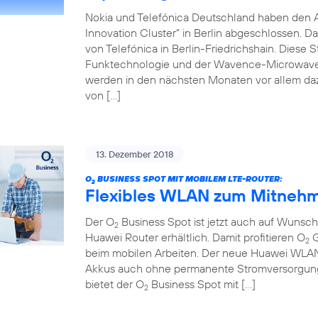
Nokia und Telefónica Deutschland haben den 
Innovation Cluster” in Berlin abgeschlossen. D
von Telefónica in Berlin-Friedrichshain. Diese 
Funktechnologie und der Wavence-Microwave-T
werden in den nächsten Monaten vor allem da
von […]
13. Dezember 2018
O
BUSINESS SPOT MIT MOBILEM LTE-ROUTER:
2
Flexibles WLAN zum Mitnehm
Der O
Business Spot ist jetzt auch auf Wuns
2
Huawei Router erhältlich. Damit profitieren O
G
2
beim mobilen Arbeiten. Der neue Huawei WLAN-R
Akkus auch ohne permanente Stromversorgung 
bietet der O
Business Spot mit […]
2