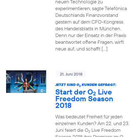
neuen Technologie zu
experimentieren, sagte Telefónica
Deutschlands Finanzvorstand
gestern auf dem CFO-Kongress
des Handelsblatts in München.
Denn nur der Einsatz in der Praxis
beantwortet offene Fragen, wirft
neue auf, und schafft […]
21. Juni 2018
JETZT SIND O
KUNDEN GEFRAGT:
2
Start der O
Live
2
Freedom Season
2018
Was bedeutet Freiheit für jeden
einzelnen Kunden? Am 22. und 23.
Juni feiert die O
Live Freedom
2
Season 2018 ihre Premiere im O