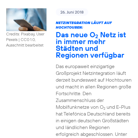
26. Juni 2018
NETZINTEGRATION LÄUFT AUF
HOCHTOUREN:
Das neue O
Netz ist
Credits: Pixabay, User
2
in immer mehr
Pexels
|
CC0 1.0,
Ausschnitt bearbeitet
Städten und
Regionen verfügbar
Das europaweit einzigartige
Großprojekt Netzintegration läuft
derzeit bundesweit auf Hochtouren
und macht in allen Regionen große
Fortschritte. Den
Zusammenschluss der
Mobilfunknetze von O
und E-Plus
2
hat Telefónica Deutschland bereits
in einigen deutschen Großstädten
und ländlichen Regionen
erfolgreich abgeschlossen. Unter