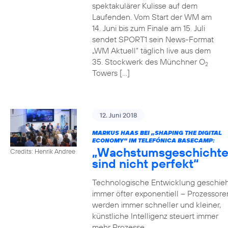
spektakulärer Kulisse auf dem
Laufenden. Vom Start der WM am
14. Juni bis zum Finale am 15. Juli
sendet SPORT1 sein News-Format
„WM Aktuell“ täglich live aus dem
35. Stockwerk des Münchner O
2
Towers […]
12. Juni 2018
MARKUS HAAS BEI „SHAPING THE DIGITAL
ECONOMY“ IM TELEFÓNICA BASECAMP:
„Wachstumsgeschicht
Credits: Henrik Andree
sind nicht perfekt“
Technologische Entwicklung geschieh
immer öfter exponentiell – Prozessore
werden immer schneller und kleiner,
künstliche Intelligenz steuert immer
mehr Prozesse,