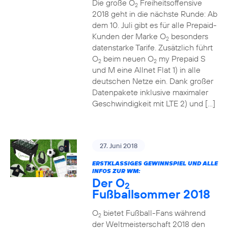
Die große O
Freiheitsoffensive
2
2018 geht in die nächste Runde: Ab
dem 10. Juli gibt es für alle Prepaid-
Kunden der Marke O
besonders
2
datenstarke Tarife. Zusätzlich führt
O
beim neuen O
my Prepaid S
2
2
und M eine Allnet Flat 1) in alle
deutschen Netze ein. Dank großer
Datenpakete inklusive maximaler
Geschwindigkeit mit LTE 2) und […]
27. Juni 2018
ERSTKLASSIGES GEWINNSPIEL UND ALLE
INFOS ZUR WM:
Der O
2
Fußballsommer 2018
O
bietet Fußball-Fans während
2
der Weltmeisterschaft 2018 den