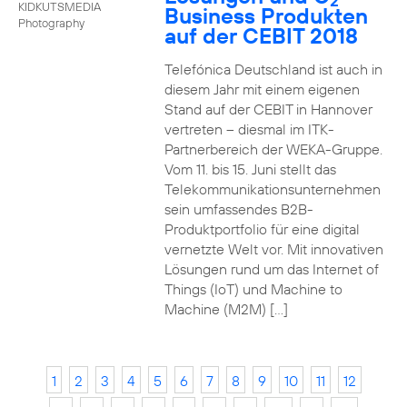
2
KIDKUTSMEDIA
Business Produkten
Photography
auf der CEBIT 2018
Telefónica Deutschland ist auch in
diesem Jahr mit einem eigenen
Stand auf der CEBIT in Hannover
vertreten – diesmal im ITK-
Partnerbereich der WEKA-Gruppe.
Vom 11. bis 15. Juni stellt das
Telekommunikationsunternehmen
sein umfassendes B2B-
Produktportfolio für eine digital
vernetzte Welt vor. Mit innovativen
Lösungen rund um das Internet of
Things (IoT) und Machine to
Machine (M2M) […]
1
2
3
4
5
6
7
8
9
10
11
12