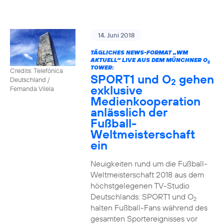
14. Juni 2018
TÄGLICHES NEWS-FORMAT „WM
AKTUELL“ LIVE AUS DEM MÜNCHNER O
2
TOWER:
Credits: Telefónica
SPORT1 und O
gehen
Deutschland /
2
exklusive
Fernanda Vilela
Medienkooperation
anlässlich der
Fußball-
Weltmeisterschaft
ein
Neuigkeiten rund um die Fußball-
Weltmeisterschaft 2018 aus dem
höchstgelegenen TV-Studio
Deutschlands: SPORT1 und O
2
halten Fußball-Fans während des
gesamten Sportereignisses vor