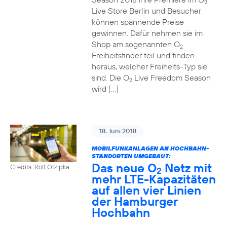
2
Live Store Berlin und Besucher
können spannende Preise
gewinnen. Dafür nehmen sie im
Shop am sogenannten O
2
Freiheitsfinder teil und finden
heraus, welcher Freiheits-Typ sie
sind. Die O
Live Freedom Season
2
wird […]
18. Juni 2018
MOBILFUNKANLAGEN AN HOCHBAHN-
STANDORTEN UMGEBAUT:
Das neue O
Netz mit
Credits: Rolf Otzipka
2
mehr LTE-Kapazitäten
auf allen vier Linien
der Hamburger
Hochbahn