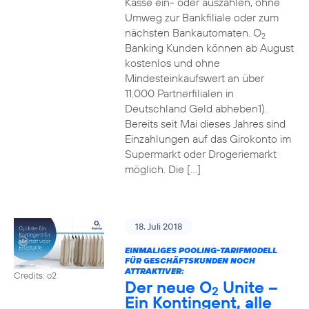
Kasse ein- oder auszahlen, ohne
Umweg zur Bankfiliale oder zum
nächsten Bankautomaten. O
2
Banking Kunden können ab August
kostenlos und ohne
Mindesteinkaufswert an über
11.000 Partnerfilialen in
Deutschland Geld abheben1).
Bereits seit Mai dieses Jahres sind
Einzahlungen auf das Girokonto im
Supermarkt oder Drogeriemarkt
möglich. Die […]
18. Juli 2018
EINMALIGES POOLING-TARIFMODELL
FÜR GESCHÄFTSKUNDEN NOCH
ATTRAKTIVER:
Credits: o2
Der neue O
Unite –
2
Ein Kontingent, alle