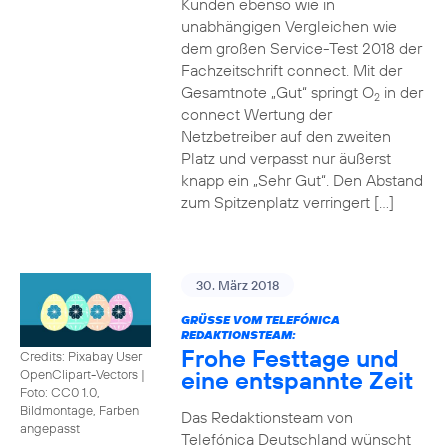
Kunden ebenso wie in
unabhängigen Vergleichen wie
dem großen Service-Test 2018 der
Fachzeitschrift connect. Mit der
Gesamtnote „Gut“ springt O
in der
2
connect Wertung der
Netzbetreiber auf den zweiten
Platz und verpasst nur äußerst
knapp ein „Sehr Gut“. Den Abstand
zum Spitzenplatz verringert […]
30. März 2018
GRÜSSE VOM TELEFÓNICA R
EDAKTIONSTEAM:
Frohe Festtage und
Credits: Pixabay User
eine entspannte Zeit
OpenClipart-Vectors
|
Foto: CC0 1.0,
Bildmontage, Farben
Das Redaktionsteam von
angepasst
Telefónica Deutschland wünscht