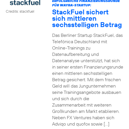
ERFOLGREICHE FINANZIERUNGSRUNDE
FÜR WAYRA-STARTUP:
StackFuel sichert
Credits: stackfuel
sich mittleren
sechsstelligen Betrag
Das Berliner Startup StackFuel, das
Telefónica Deutschland mit
Online-Trainings zu
Datenaufbereitung und
Datenanalyse unterstützt, hat sich
in seiner ersten Finanzierungsrunde
einen mittleren sechsstelligen
Betrag gesichert. Mit dem frischen
Geld will das Jungunternehmen
seine Trainingsangebote ausbauen
und sich durch die
Zusammenarbeit mit weiteren
Großkunden am Markt etablieren.
Neben FX Ventures haben sich
Adviqo und quofox sowie […]