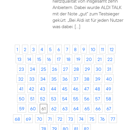
Netzqualität von insgesamt zehn
Anbietern. Dabei wurde ALDI TALK
mit der Note „gut“ zum Testsieger
gekürt. „Bei Aldi ist für jeden Nutzer
was dabei. […]
1
2
3
4
5
6
7
8
9
10
11
12
13
14
15
16
17
18
19
20
21
22
23
24
25
26
27
28
29
30
31
32
33
34
35
36
37
38
39
40
41
42
43
44
45
46
47
48
49
50
51
52
53
54
55
56
57
58
59
60
61
62
63
64
65
66
67
68
69
70
71
72
73
74
75
76
77
78
79
80
81
82