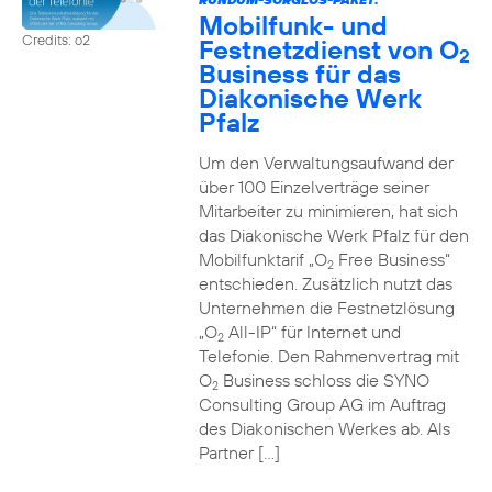
Mobilfunk- und
Credits: o2
Festnetzdienst von O
2
Business für das
Diakonische Werk
Pfalz
Um den Verwaltungsaufwand der
über 100 Einzelverträge seiner
Mitarbeiter zu minimieren, hat sich
das Diakonische Werk Pfalz für den
Mobilfunktarif „O
Free Business“
2
entschieden. Zusätzlich nutzt das
Unternehmen die Festnetzlösung
„O
All-IP“ für Internet und
2
Telefonie. Den Rahmenvertrag mit
O
Business schloss die SYNO
2
Consulting Group AG im Auftrag
des Diakonischen Werkes ab. Als
Partner […]