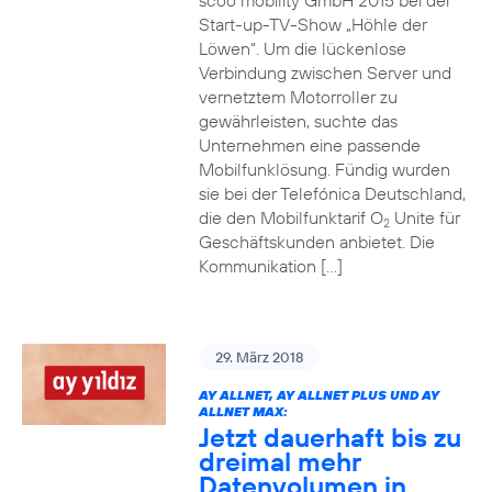
scoo mobility GmbH 2015 bei der
Start-up-TV-Show „Höhle der
Löwen“. Um die lückenlose
Verbindung zwischen Server und
vernetztem Motorroller zu
gewährleisten, suchte das
Unternehmen eine passende
Mobilfunklösung. Fündig wurden
sie bei der Telefónica Deutschland,
die den Mobilfunktarif O
Unite für
2
Geschäftskunden anbietet. Die
Kommunikation […]
29. März 2018
AY ALLNET, AY ALLNET PLUS UND AY
ALLNET MAX:
Jetzt dauerhaft bis zu
dreimal mehr
Datenvolumen in