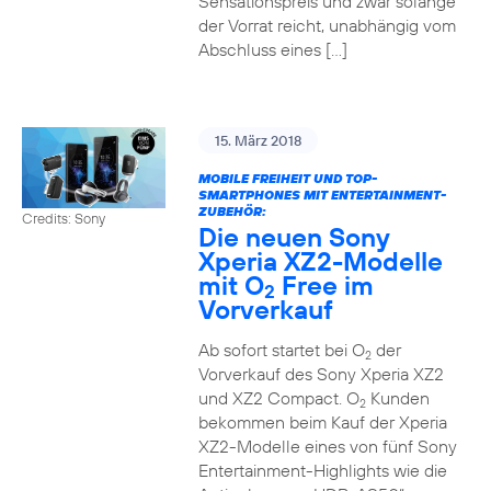
Sensationspreis und zwar solange
der Vorrat reicht, unabhängig vom
Abschluss eines […]
15. März 2018
MOBILE FREIHEIT UND TOP-
SMARTPHONES MIT ENTERTAINMENT-
ZUBEHÖR:
Credits: Sony
Die neuen Sony
Xperia XZ2-Modelle
mit O
Free im
2
Vorverkauf
Ab sofort startet bei O
der
2
Vorverkauf des Sony Xperia XZ2
und XZ2 Compact. O
Kunden
2
bekommen beim Kauf der Xperia
XZ2-Modelle eines von fünf Sony
Entertainment-Highlights wie die