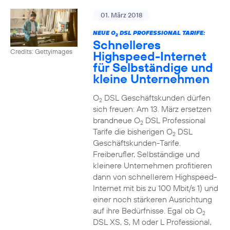
01. März 2018
NEUE O
DSL PROFESSIONAL TARIFE:
2
Schnelleres
Credits: Gettyimages
Highspeed-Internet
für Selbständige und
kleine Unternehmen
O
DSL Geschäftskunden dürfen
2
sich freuen: Am 13. März ersetzen
brandneue O
DSL Professional
2
Tarife die bisherigen O
DSL
2
Geschäftskunden-Tarife.
Freiberufler, Selbständige und
kleinere Unternehmen profitieren
dann von schnellerem Highspeed-
Internet mit bis zu 100 Mbit/s 1) und
einer noch stärkeren Ausrichtung
auf ihre Bedürfnisse. Egal ob O
2
DSL XS, S, M oder L Professional,