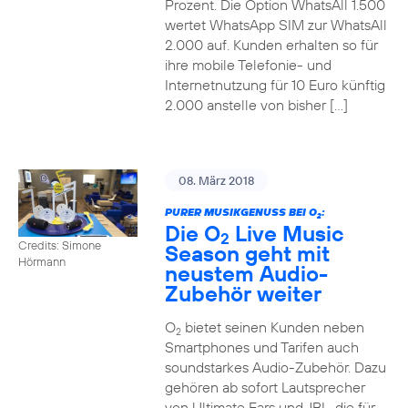
Prozent. Die Option WhatsAll 1.500
wertet WhatsApp SIM zur WhatsAll
2.000 auf. Kunden erhalten so für
ihre mobile Telefonie- und
Internetnutzung für 10 Euro künftig
2.000 anstelle von bisher […]
08. März 2018
PURER MUSIKGENUSS BEI O
:
2
Die O
Live Music
2
Credits: Simone
Season geht mit
Hörmann
neustem Audio-
Zubehör weiter
O
bietet seinen Kunden neben
2
Smartphones und Tarifen auch
soundstarkes Audio-Zubehör. Dazu
gehören ab sofort Lautsprecher
von Ultimate Ears und JBL, die für