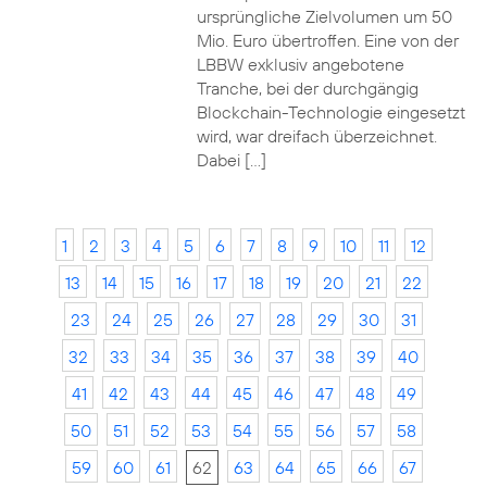
ursprüngliche Zielvolumen um 50
Mio. Euro übertroffen. Eine von der
LBBW exklusiv angebotene
Tranche, bei der durchgängig
Blockchain-Technologie eingesetzt
wird, war dreifach überzeichnet.
Dabei […]
1
2
3
4
5
6
7
8
9
10
11
12
13
14
15
16
17
18
19
20
21
22
23
24
25
26
27
28
29
30
31
32
33
34
35
36
37
38
39
40
41
42
43
44
45
46
47
48
49
50
51
52
53
54
55
56
57
58
59
60
61
62
63
64
65
66
67