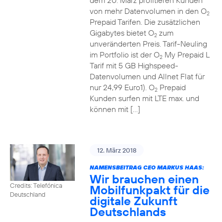
dem 20. März profitieren Kunden
von mehr Datenvolumen in den O
2
Prepaid Tarifen. Die zusätzlichen
Gigabytes bietet O
zum
2
unveränderten Preis. Tarif-Neuling
im Portfolio ist der O
My Prepaid L
2
Tarif mit 5 GB Highspeed-
Datenvolumen und Allnet Flat für
nur 24,99 Euro1). O
Prepaid
2
Kunden surfen mit LTE max. und
können mit […]
12. März 2018
NAMENSBEITRAG CEO MARKUS HAAS:
Wir brauchen einen
Credits: Telefónica
Mobilfunkpakt für die
Deutschland
digitale Zukunft
Deutschlands