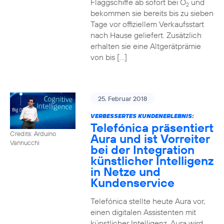
Flaggschiffe ab sofort bei O
und
2
bekommen sie bereits bis zu sieben
Tage vor offiziellem Verkaufsstart
nach Hause geliefert. Zusätzlich
erhalten sie eine Altgerätprämie
von bis […]
25. Februar 2018
VERBESSERTES KUNDENERLEBNIS:
Telefónica präsentiert
Credits: Arduino
Aura und ist Vorreiter
Vannucchi
bei der Integration
künstlicher Intelligenz
in Netze und
Kundenservice
Telefónica stellte heute Aura vor,
einen digitalen Assistenten mit
künstlicher Intelligenz. Aura wird