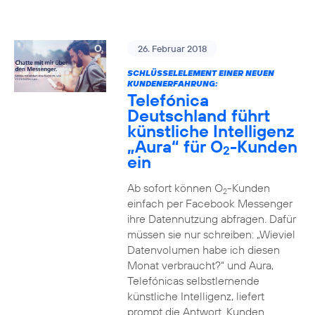
26. Februar 2018
SCHLÜSSELELEMENT EINER NEUEN
KUNDENERFAHRUNG:
Telefónica
Deutschland führt
künstliche Intelligenz
„Aura“ für O
-Kunden
2
ein
Ab sofort können O
-Kunden
2
einfach per Facebook Messenger
ihre Datennutzung abfragen. Dafür
müssen sie nur schreiben: „Wieviel
Datenvolumen habe ich diesen
Monat verbraucht?“ und Aura,
Telefónicas selbstlernende
künstliche Intelligenz, liefert
prompt die Antwort. Kunden