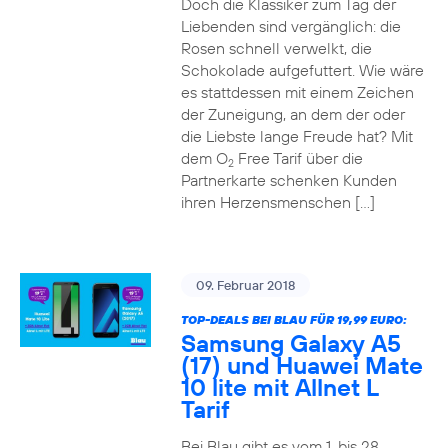
Doch die Klassiker zum Tag der
Liebenden sind vergänglich: die
Rosen schnell verwelkt, die
Schokolade aufgefuttert. Wie wäre
es stattdessen mit einem Zeichen
der Zuneigung, an dem der oder
die Liebste lange Freude hat? Mit
dem O
Free Tarif über die
2
Partnerkarte schenken Kunden
ihren Herzensmenschen […]
09. Februar 2018
TOP-DEALS BEI BLAU FÜR 19,99 EURO:
Samsung Galaxy A5
(17) und Huawei Mate
10 lite mit Allnet L
Tarif
Bei Blau gibt es vom 1. bis 28.