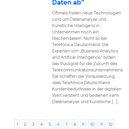
Daten ab“
Oftmals fristen neue Technologien
rund um Datenanalyse und
Künstliche Intelligenz in
Unternehmen noch ein
Nischendasein. Nicht so bei
Telefónica Deutschland: Die
Experten von „Business Analytics
and Artifical Intelligence“ bilden
das Rückgrat für die Zukunft des
Telekommunikationsunternehmens:
Sie schaffen die Voraussetzung,
dass Telefónica Deutschland
Kundenbedürfnisse in der digitalen
Welt versteht und bedienen kann.
Datenanalyse und Künstliche […]
1
2
3
4
5
6
7
8
9
10
11
12