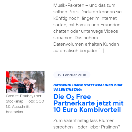
Musik-Paketen – und das zum
selben Preis. Dadurch können sie
künftig noch länger im Internet
surfen, mit Familie und Freunden
chatten oder unterwegs Videos
streamen. Das höhere
Datenvolumen erhalten Kunden
automatisch bei jeder […]
12. Februar 2018
DATENVOLUMEN STATT PRALINEN ZUM
VALENTINSTAG:
Die O
Free
Credits: Pixabay user
2
Partnerkarte jetzt mit
Stocksnap
|
Foto: CC0
1.0, Ausschnitt
10 Euro Kombivorteil
bearbeitet
Zum Valentinstag lass Blumen
sprechen – oder lieber Pralinen?