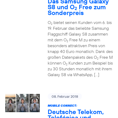
Das Samsung Galaxy
S8 und O
Free zum
2
Sonderpreis
O
bietet seinen Kunden vom 6. bis
2
19. Februar das beliebte Samsung
Flaggschiff Galaxy S8 zusammen
mit dem O
Free M zu einem
2
besonders attraktiven Preis von
knapp 40 Euro monatlich. Dank des
großen Datenpakets des O
Free M
2
können O
Kunden zum Beispiel bis
2
zu 30 Stunden monatlich mit ihrem
Galaxy S8 via WhatsApp, […]
08. Februar 2018
MOBILE CONNECT:
Deutsche Telekom,
Telefónica und