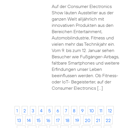
Auf der Consumer Electronics
Show läuten Aussteller aus der
ganzen Welt alljährlich mit
innovativen Produkten aus den
Bereichen Entertainment,
Automobilindustrie, Fitness und
vielen mehr das Technikjahr ein.
Vom 9. bis zum 12. Januar sehen
Besucher wie Fußgänger-Airbags,
faltbare Smartphones und weitere
Erfindungen unser Leben
beeinflussen werden. Ob Fitness-
oder IoT- Begeisterter, auf der
Consumer Electronics […]
1
2
3
4
5
6
7
8
9
10
11
12
13
14
15
16
17
18
19
20
21
22