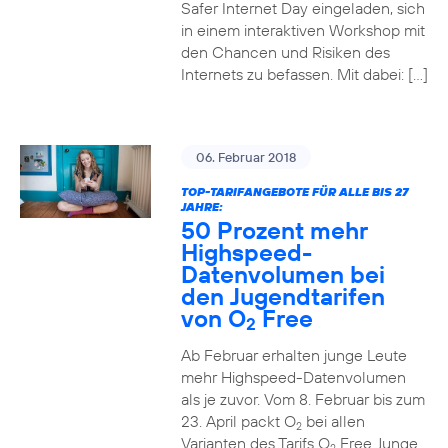
Safer Internet Day eingeladen, sich
in einem interaktiven Workshop mit
den Chancen und Risiken des
Internets zu befassen. Mit dabei: […]
06. Februar 2018
TOP-TARIFANGEBOTE FÜR ALLE BIS 27
JAHRE:
50 Prozent mehr
Highspeed-
Datenvolumen bei
den Jugendtarifen
von O
Free
2
Ab Februar erhalten junge Leute
mehr Highspeed-Datenvolumen
als je zuvor. Vom 8. Februar bis zum
23. April packt O
bei allen
2
Varianten des Tarifs O
Free Junge