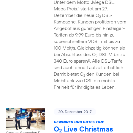
Unter dem Motto „Mega DSL.
Mega Preis.” startet am 27.
Dezember die neue O
DSL-
2
Kampagne. Kunden profitieren vom
Angebot aus günstigen Einsteiger-
Tarifen ab 9,99 Euro bis hin zu
superschnellem VDSL mit bis zu
100 Mbit/s. Gleichzeitig können sie
bei Abschluss des O
DSL M bis zu
2
340 Euro sparen
. Alle DSL-Tarife
1)
sind auch ohne Laufzeit erhältlich.
Damit bietet O
den Kunden bei
2
Mobilfunk wie DSL die mobile
Freiheit für ihr digitales Leben.
20. Dezember 2017
GEWINNEN UND GUTES TUN:
O
Live Christmas
2
Credits: Sebastian F.