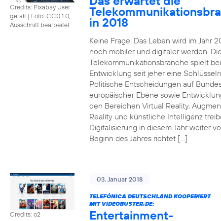
Das erwartet die
Credits: Pixabay User
Telekommunikationsbr
geralt
|
Foto: CC0 1.0,
in 2018
Ausschnitt bearbeitet
Keine Frage: Das Leben wird im Jahr 2
noch mobiler und digitaler werden. Di
Telekommunikationsbranche spielt bei
Entwicklung seit jeher eine Schlüsselro
Politische Entscheidungen auf Bunde
europäischer Ebene sowie Entwicklun
den Bereichen Virtual Reality, Augme
Reality und künstliche Intelligenz trei
Digitalisierung in diesem Jahr weiter vo
Beginn des Jahres richtet […]
03. Januar 2018
TELEFÓNICA DEUTSCHLAND KOOPERIERT
MIT VIDEOBUSTER.DE:
Entertainment-
Credits: o2