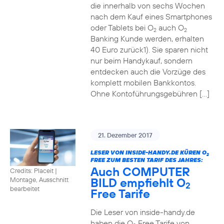
die innerhalb von sechs Wochen
nach dem Kauf eines Smartphones
oder Tablets bei O
auch O
2
2
Banking Kunde werden, erhalten
40 Euro zurück1). Sie sparen nicht
nur beim Handykauf, sondern
entdecken auch die Vorzüge des
komplett mobilen Bankkontos.
Ohne Kontoführungsgebühren […]
21. Dezember 2017
LESER VON INSIDE-HANDY.DE KÜREN O
2
FREE ZUM BESTEN TARIF DES JAHRES:
Auch COMPUTER
Credits: Placeit
|
BILD empfiehlt O
Montage, Ausschnitt
2
bearbeitet
Free Tarife
Die Leser von inside-handy.de
haben die O
Free Tarife von