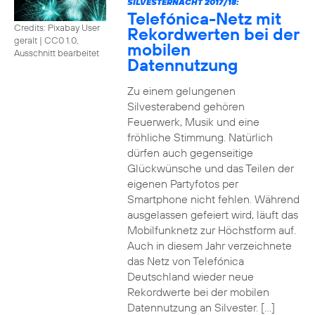
SILVESTERNACHT 2017/18:
Telefónica-Netz mit
Credits: Pixabay User
Rekordwerten bei der
geralt
|
CC0 1.0,
mobilen
Ausschnitt bearbeitet
Datennutzung
Zu einem gelungenen
Silvesterabend gehören
Feuerwerk, Musik und eine
fröhliche Stimmung. Natürlich
dürfen auch gegenseitige
Glückwünsche und das Teilen der
eigenen Partyfotos per
Smartphone nicht fehlen. Während
ausgelassen gefeiert wird, läuft das
Mobilfunknetz zur Höchstform auf.
Auch in diesem Jahr verzeichnete
das Netz von Telefónica
Deutschland wieder neue
Rekordwerte bei der mobilen
Datennutzung an Silvester. […]