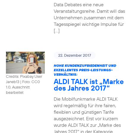
Data Debates eine neue
Veranstaltungsreihe. Damit will das
Unternehmen zusammen mit dem
Tagesspiegel wichtige Impulse für
[…]
22. Dezember 2017
HOHE KUNDENZUFRIEDENHEIT UND
EXZELLENTES PREIS-LEISTUNGS-
VERHÄLTNIS:
Credits: Pixabay User
ALDI TALK ist „Marke
Janeb13
|
Foto: CC0
des Jahres 2017“
1.0, Ausschnitt
bearbeitet
Die Mobilfunkmarke ALDI TALK
wird regelmäßig für ihre fairen,
flexiblen und günstigen Tarife
ausgezeichnet. Erst vor kurzem
wurde ALDI TALK zur „Marke des
Jahres 2017“ in der Kategorie