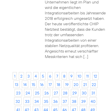
Unternehmen liegt im Plan und
wird die eigentlichen
Integrationsarbeiten bis Jahresende
2018 erfolgreich umgesetzt haben.
Der heute veröffentlichte CHIP
Netztest bestätigt, dass die Kunden
trotz der umfassenden
Integrationsarbeiten von einer
stabilen Netzqualität profitieren.
Angesichts erneut verschärfter
Messkriterien hat sich […]
1
2
3
4
5
6
7
8
9
10
11
12
13
14
15
16
17
18
19
20
21
22
23
24
25
26
27
28
29
30
31
32
33
34
35
36
37
38
39
40
41
42
43
44
45
46
47
48
49