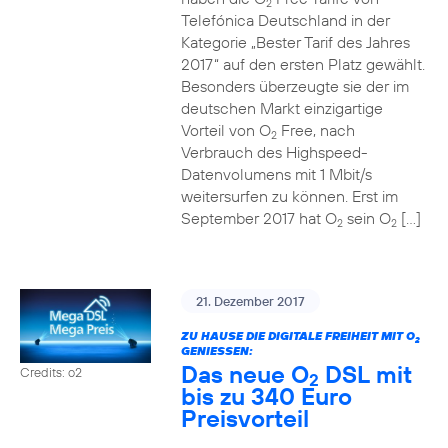
2
Telefónica Deutschland in der
Kategorie „Bester Tarif des Jahres
2017“ auf den ersten Platz gewählt.
Besonders überzeugte sie der im
deutschen Markt einzigartige
Vorteil von O
Free, nach
2
Verbrauch des Highspeed-
Datenvolumens mit 1 Mbit/s
weitersurfen zu können. Erst im
September 2017 hat O
sein O
[…]
2
2
21. Dezember 2017
ZU HAUSE DIE DIGITALE FREIHEIT MIT O
2
GENIESSEN:
Das neue O
DSL mit
Credits: o2
2
bis zu 340 Euro
Preisvorteil