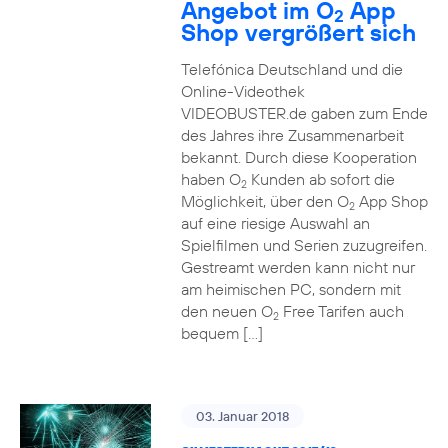
Angebot im O
App
2
Shop vergrößert sich
Telefónica Deutschland und die
Online-Videothek
VIDEOBUSTER.de gaben zum Ende
des Jahres ihre Zusammenarbeit
bekannt. Durch diese Kooperation
haben O
Kunden ab sofort die
2
Möglichkeit, über den O
App Shop
2
auf eine riesige Auswahl an
Spielfilmen und Serien zuzugreifen.
Gestreamt werden kann nicht nur
am heimischen PC, sondern mit
den neuen O
Free Tarifen auch
2
bequem […]
03. Januar 2018