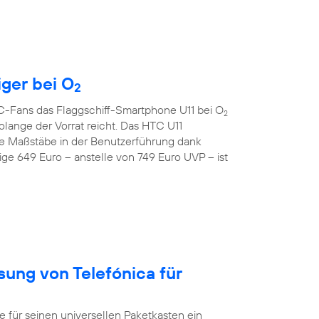
iger bei O
2
TC-Fans das Flaggschiff-Smartphone U11 bei O
2
lange der Vorrat reicht. Das HTC U11
e Maßstäbe in der Benutzerführung dank
ge 649 Euro – anstelle von 749 Euro UVP – ist
sung von Telefónica für
ür seinen universellen Paketkasten ein