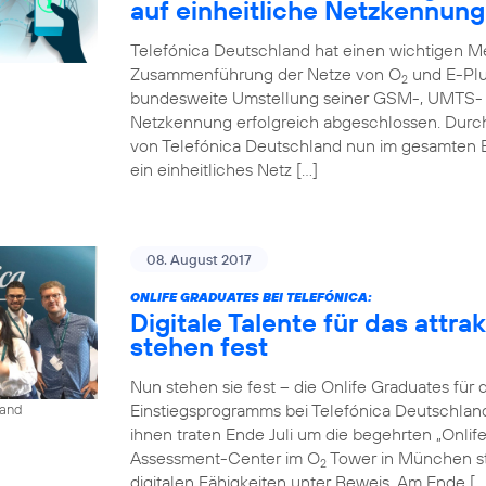
auf einheitliche Netzkennung
Telefónica Deutschland hat einen wichtigen Me
Zusammenführung der Netze von O
und E-Plu
2
bundesweite Umstellung seiner GSM-, UMTS- u
Netzkennung erfolgreich abgeschlossen. Durc
von Telefónica Deutschland nun im gesamten 
ein einheitliches Netz […]
08. August 2017
ONLIFE GRADUATES BEI TELEFÓNICA:
Digitale Talente für das attr
stehen fest
Nun stehen sie fest – die Onlife Graduates für 
Einstiegsprogramms bei Telefónica Deutschlan
land
ihnen traten Ende Juli um die begehrten „Onli
Assessment-Center im O
Tower in München st
2
digitalen Fähigkeiten unter Beweis. Am Ende […