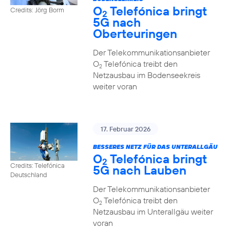
O
Telefónica bringt
Credits: Jörg Borm
2
5G nach
Oberteuringen
Der Telekommunikationsanbieter
O
Telefónica treibt den
2
Netzausbau im Bodenseekreis
weiter voran
17. Februar 2026
BESSERES NETZ FÜR DAS UNTERALLGÄU
O
Telefónica bringt
2
Credits: Telefónica
5G nach Lauben
Deutschland
Der Telekommunikationsanbieter
O
Telefónica treibt den
2
Netzausbau im Unterallgäu weiter
voran