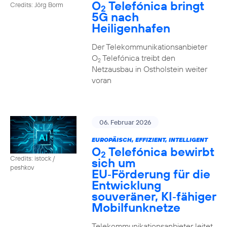
O
Telefónica bringt
Credits: Jörg Borm
2
5G nach
Heiligenhafen
Der Telekommunikationsanbieter
O
Telefónica treibt den
2
Netzausbau in Ostholstein weiter
voran
06. Februar 2026
EUROPÄISCH, EFFIZIENT, INTELLIGENT
O
Telefónica bewirbt
2
Credits: istock /
sich um
peshkov
EU‑Förderung für die
Entwicklung
souveräner, KI‑fähiger
Mobilfunknetze
Telekommunikationsanbieter leitet