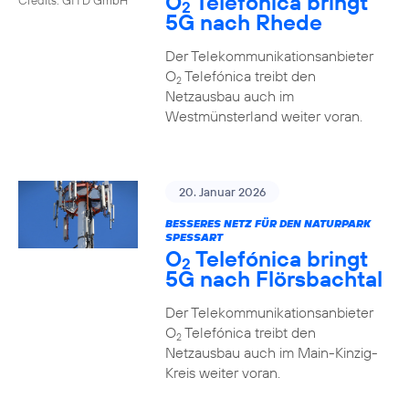
O
Telefónica bringt
2
5G nach Rhede
Der Telekommunikationsanbieter
O
Telefónica treibt den
2
Netzausbau auch im
Westmünsterland weiter voran.
20. Januar 2026
BESSERES NETZ FÜR DEN NATURPARK
SPESSART
O
Telefónica bringt
2
5G nach Flörsbachtal
Der Telekommunikationsanbieter
O
Telefónica treibt den
2
Netzausbau auch im Main-Kinzig-
Kreis weiter voran.