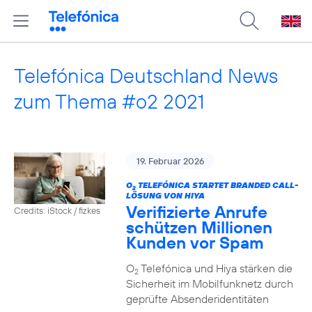
Telefónica Deutschland News
zum Thema #o2 2021
19. Februar 2026
O
TELEFÓNICA STARTET BRANDED CALL-
2
LÖSUNG VON HIYA
Verifizierte Anrufe
Credits: iStock / fizkes
schützen Millionen
Kunden vor Spam
O
Telefónica und Hiya stärken die
2
Sicherheit im Mobilfunknetz durch
geprüfte Absenderidentitäten