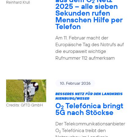
2
Reinhard Krull
2025 – alle sieben
Sekunden rufen
Menschen Hilfe per
Telefon
Am 11. Februar macht der
Europäische Tag des Notrufs auf
die europaweit wichtige
Rufnummer 112 aufmerksam
10. Februar 2026
BESSERES NETZ FÜR DEN LANDKREIS
NIENBURG/WESER
O
Telefónica bringt
Credits: GfTD GmbH
2
5G nach Stöckse
Der Telekommunikationsanbieter
O
Telefónica treibt den
2