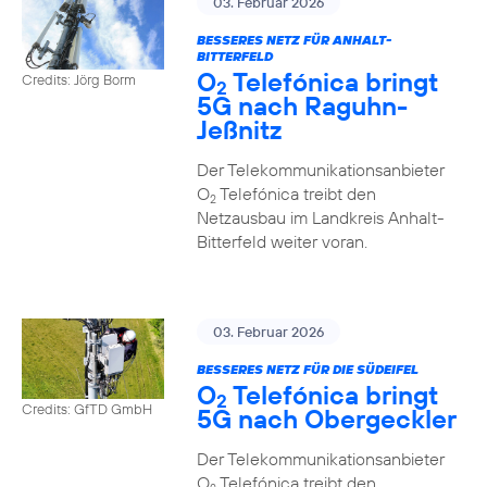
03. Februar 2026
BESSERES NETZ FÜR ANHALT-
BITTERFELD
O
Telefónica bringt
Credits: Jörg Borm
2
5G nach Raguhn-
Jeßnitz
Der Telekommunikationsanbieter
O
Telefónica treibt den
2
Netzausbau im Landkreis Anhalt-
Bitterfeld weiter voran.
03. Februar 2026
BESSERES NETZ FÜR DIE SÜDEIFEL
O
Telefónica bringt
2
Credits: GfTD GmbH
5G nach Obergeckler
Der Telekommunikationsanbieter
O
Telefónica treibt den