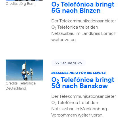
O
Telefónica bringt
Credits: Jörg Borm
2
5G nach Binzen
Der Telekommunikationsanbieter
O
Telefónica treibt den
2
Netzausbau im Landkreis Lörrach
weiter voran.
27. Januar 2026
BESSERES NETZ FÜR DIE LEWITZ
O
Telefónica bringt
2
Credits: Telefónica
5G nach Banzkow
Deutschland
Der Telekommunikationsanbieter
O
Telefónica treibt den
2
Netzausbau in Mecklenburg-
Vorpommern weiter voran.