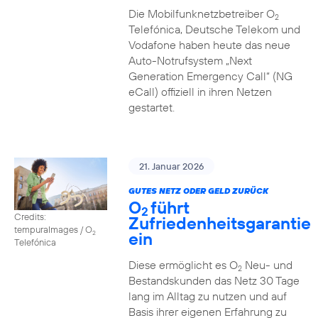
Die Mobilfunknetzbetreiber O
2
Telefónica, Deutsche Telekom und
Vodafone haben heute das neue
Auto-Notrufsystem „Next
Generation Emergency Call“ (NG
eCall) offiziell in ihren Netzen
gestartet.
21. Januar 2026
GUTES NETZ ODER GELD ZURÜCK
O
führt
2
Credits:
Zufriedenheitsgarantie
tempuraImages / O
ein
2
Telefónica
Diese ermöglicht es O
Neu- und
2
Bestandskunden das Netz 30 Tage
lang im Alltag zu nutzen und auf
Basis ihrer eigenen Erfahrung zu