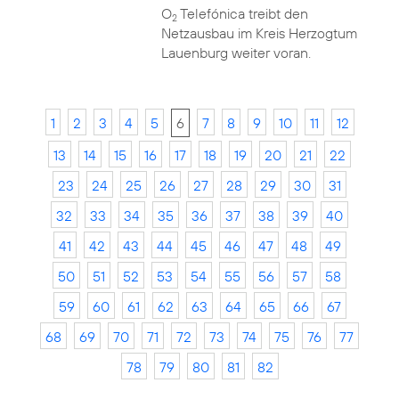
O
Telefónica treibt den
2
Netzausbau im Kreis Herzogtum
Lauenburg weiter voran.
1
2
3
4
5
6
7
8
9
10
11
12
13
14
15
16
17
18
19
20
21
22
23
24
25
26
27
28
29
30
31
32
33
34
35
36
37
38
39
40
41
42
43
44
45
46
47
48
49
50
51
52
53
54
55
56
57
58
59
60
61
62
63
64
65
66
67
68
69
70
71
72
73
74
75
76
77
78
79
80
81
82