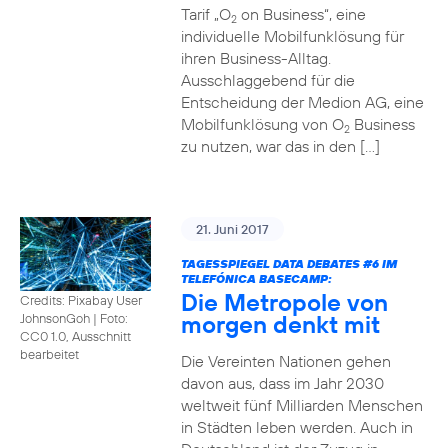
Tarif „O
on Business“, eine
2
individuelle Mobilfunklösung für
ihren Business-Alltag.
Ausschlaggebend für die
Entscheidung der Medion AG, eine
Mobilfunklösung von O
Business
2
zu nutzen, war das in den […]
21. Juni 2017
TAGESSPIEGEL DATA DEBATES
#6
IM
TELEFÓNICA BASECAMP:
Die Metropole von
Credits: Pixabay User
morgen denkt mit
JohnsonGoh
|
Foto:
CC0 1.0, Ausschnitt
bearbeitet
Die Vereinten Nationen gehen
davon aus, dass im Jahr 2030
weltweit fünf Milliarden Menschen
in Städten leben werden. Auch in