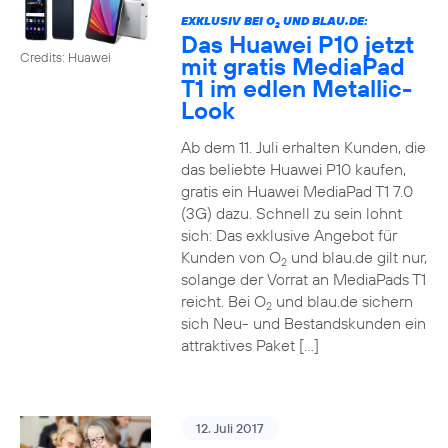
EXKLUSIV BEI O
UND BLAU.DE:
2
Das Huawei P10 jetzt
Credits: Huawei
mit gratis MediaPad
T1 im edlen Metallic-
Look
Ab dem 11. Juli erhalten Kunden, die
das beliebte Huawei P10 kaufen,
gratis ein Huawei MediaPad T1 7.0
(3G) dazu. Schnell zu sein lohnt
sich: Das exklusive Angebot für
Kunden von O
und blau.de gilt nur,
2
solange der Vorrat an MediaPads T1
reicht. Bei O
und blau.de sichern
2
sich Neu- und Bestandskunden ein
attraktives Paket […]
12. Juli 2017