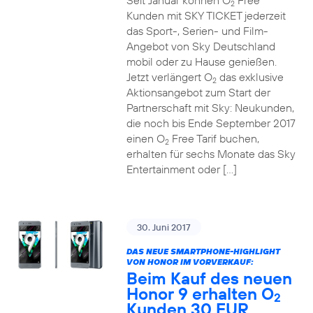
Seit Januar können O
Free
2
Kunden mit SKY TICKET jederzeit
das Sport-, Serien- und Film-
Angebot von Sky Deutschland
mobil oder zu Hause genießen.
Jetzt verlängert O
das exklusive
2
Aktionsangebot zum Start der
Partnerschaft mit Sky: Neukunden,
die noch bis Ende September 2017
einen O
Free Tarif buchen,
2
erhalten für sechs Monate das Sky
Entertainment oder […]
30. Juni 2017
DAS NEUE SMARTPHONE-HIGHLIGHT
VON HONOR IM VORVERKAUF:
Beim Kauf des neuen
Honor 9 erhalten O
2
Kunden 30 EUR