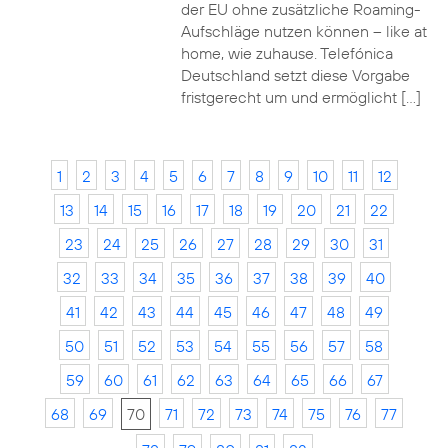
der EU ohne zusätzliche Roaming-
Aufschläge nutzen können – like at
home, wie zuhause. Telefónica
Deutschland setzt diese Vorgabe
fristgerecht um und ermöglicht […]
1
2
3
4
5
6
7
8
9
10
11
12
13
14
15
16
17
18
19
20
21
22
23
24
25
26
27
28
29
30
31
32
33
34
35
36
37
38
39
40
41
42
43
44
45
46
47
48
49
50
51
52
53
54
55
56
57
58
59
60
61
62
63
64
65
66
67
68
69
70
71
72
73
74
75
76
77