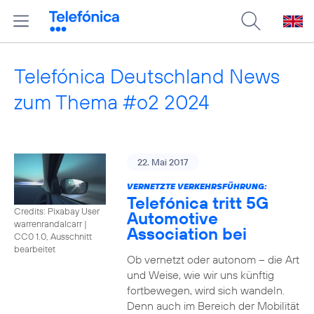
Telefónica Deutschland News
zum Thema #o2 2024
22. Mai 2017
VERNETZTE VERKEHRSFÜHRUNG:
Telefónica tritt 5G
Credits: Pixabay User
Automotive
warrenrandalcarr
|
Association bei
CC0 1.0, Ausschnitt
bearbeitet
Ob vernetzt oder autonom – die Art
und Weise, wie wir uns künftig
fortbewegen, wird sich wandeln.
Denn auch im Bereich der Mobilität