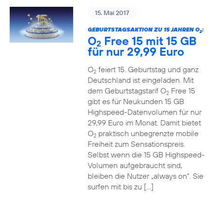
15. Mai 2017
GEBURTSTAGSAKTION ZU 15 JAHREN O
:
2
O
Free 15 mit 15 GB
2
für nur 29,99 Euro
O
feiert 15. Geburtstag und ganz
2
Deutschland ist eingeladen. Mit
dem Geburtstagstarif O
Free 15
2
gibt es für Neukunden 15 GB
Highspeed-Datenvolumen für nur
29,99 Euro im Monat. Damit bietet
O
praktisch unbegrenzte mobile
2
Freiheit zum Sensationspreis.
Selbst wenn die 15 GB Highspeed-
Volumen aufgebraucht sind,
bleiben die Nutzer „always on“. Sie
surfen mit bis zu […]