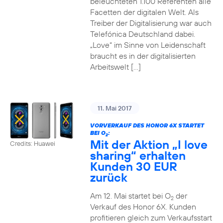
beleuchteten 1.100 Referenten alle
Facetten der digitalen Welt. Als
Treiber der Digitalisierung war auch
Telefónica Deutschland dabei.
„Love“ im Sinne von Leidenschaft
braucht es in der digitalisierten
Arbeitswelt […]
11. Mai 2017
VORVERKAUF DES HONOR 6X STARTET
BEI O
:
2
Mit der Aktion „I love
Credits: Huawei
sharing“ erhalten
Kunden 30 EUR
zurück
Am 12. Mai startet bei O
der
2
Verkauf des Honor 6X. Kunden
profitieren gleich zum Verkaufsstart