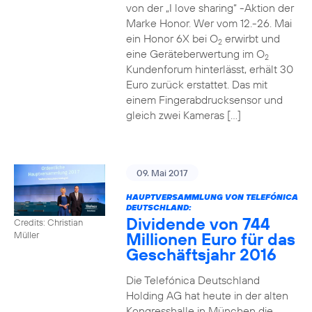
von der „I love sharing“ -Aktion der
Marke Honor. Wer vom 12.-26. Mai
ein Honor 6X bei O
erwirbt und
2
eine Geräteberwertung im O
2
Kundenforum hinterlässt, erhält 30
Euro zurück erstattet. Das mit
einem Fingerabdrucksensor und
gleich zwei Kameras […]
09. Mai 2017
HAUPTVERSAMMLUNG VON TELEFÓNICA
DEUTSCHLAND:
Dividende von 744
Credits: Christian
Millionen Euro für das
Müller
Geschäftsjahr 2016
Die Telefónica Deutschland
Holding AG hat heute in der alten
Kongresshalle in München die