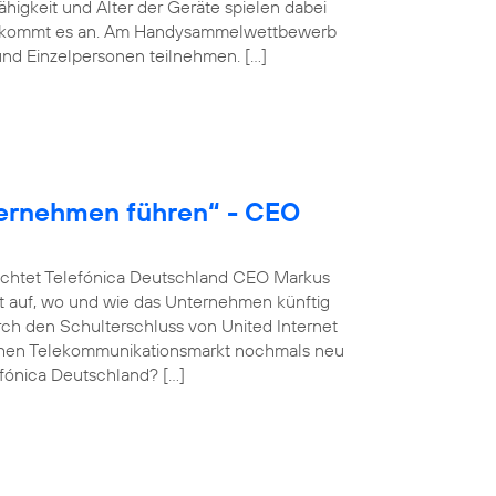
igkeit und Alter der Geräte spielen dabei
hmer kommt es an. Am Handysammelwettbewerb
nd Einzelpersonen teilnehmen. […]
ternehmen führen“ - CEO
euchtet Telefónica Deutschland CEO Markus
 auf, wo und wie das Unternehmen künftig
rch den Schulterschluss von United Internet
schen Telekommunikationsmarkt nochmals neu
fónica Deutschland? […]