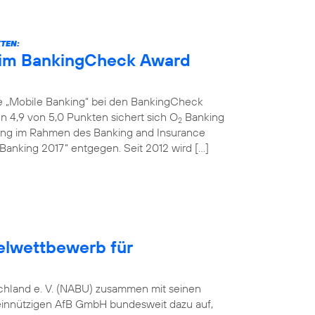
KTEN:
eim BankingCheck Award
ie „Mobile Banking“ bei den BankingCheck
 4,9 von 5,0 Punkten sichert sich O
Banking
2
ihung im Rahmen des Banking and Insurance
Banking 2017“ entgegen. Seit 2012 wird […]
elwettbewerb für
tschland e. V. (NABU) zusammen mit seinen
einnützigen AfB GmbH bundesweit dazu auf,