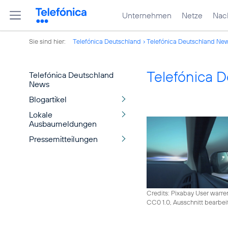
Unternehmen
Netze
Nach
Sie sind hier:
Telefónica Deutschland
Telefónica Deutschland Ne
Telefónica 
Telefónica Deutschland
News
Blogartikel
Lokale
Ausbaumeldungen
Pressemitteilungen
Credits: Pixabay User warre
CC0 1.0, Ausschnitt bearbei