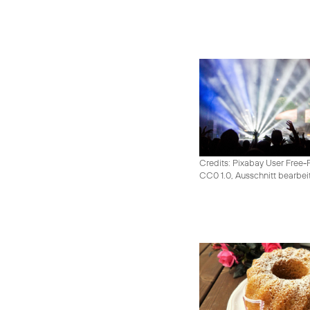
Credits: Pixabay User Free-
CC0 1.0, Ausschnitt bearbei