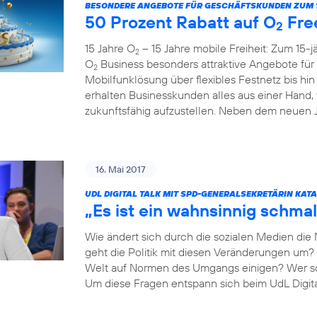
BESONDERE ANGEBOTE FÜR GESCHÄFTSKUNDEN ZUM 1
50 Prozent Rabatt auf O
Fre
2
15 Jahre O
– 15 Jahre mobile Freiheit: Zum 15-
2
O
Business besonders attraktive Angebote fü
2
Mobilfunklösung über flexibles Festnetz bis hi
erhalten Businesskunden alles aus einer Hand,
zukunftsfähig aufzustellen. Neben dem neuen Ju
16. Mai 2017
UDL DIGITAL TALK MIT SPD-GENERALSEKRETÄRIN KAT
„Es ist ein wahnsinnig schmal
Wie ändert sich durch die sozialen Medien die
geht die Politik mit diesen Veränderungen um? 
Welt auf Normen des Umgangs einigen? Wer so
Um diese Fragen entspann sich beim UdL Digit