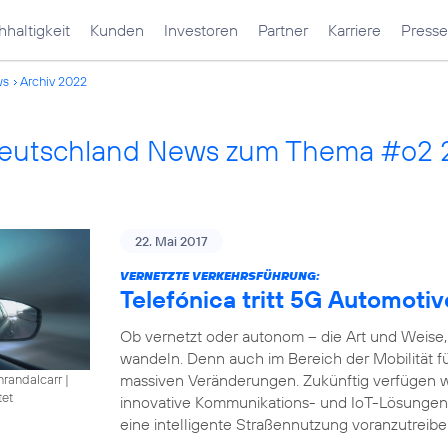
haltigkeit
Kunden
Investoren
Partner
Karriere
Presse
ws
Archiv 2022
Deutschland News zum Thema #o2
22. Mai 2017
VERNETZTE VERKEHRSFÜHRUNG:
Telefónica tritt 5G Automotiv
Ob vernetzt oder autonom – die Art und Weise, 
wandeln. Denn auch im Bereich der Mobilität füh
massiven Veränderungen. Zukünftig verfügen w
nrandalcarr
|
tet
innovative Kommunikations- und IoT-Lösungen
eine intelligente Straßennutzung voranzutreibe