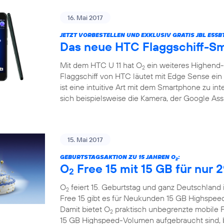
16. Mai 2017
JETZT VORBESTELLEN UND EXKLUSIV GRATIS JBL E55
Das neue HTC Flaggschiff-Sm
Mit dem HTC U 11 hat O
ein weiteres Highend
2
Flaggschiff von HTC läutet mit Edge Sense ein 
ist eine intuitive Art mit dem Smartphone zu in
sich beispielsweise die Kamera, der Google Assi
15. Mai 2017
GEBURTSTAGSAKTION ZU 15 JAHREN O
:
2
O
Free 15 mit 15 GB für nur 
2
O
feiert 15. Geburtstag und ganz Deutschland 
2
Free 15 gibt es für Neukunden 15 GB Highspee
Damit bietet O
praktisch unbegrenzte mobile F
2
15 GB Highspeed-Volumen aufgebraucht sind, bl