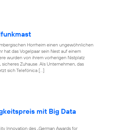
lfunkmast
embergischen Horrheim einen ungewöhnlichen
hr hat das Vogelpaar sein Nest auf einem
ere wurden von ihrem vorherigen Nistplatz
s, sicheres Zuhause. Als Unternehmen, das
zt sich Telefónica […]
gkeitspreis mit Big Data
ility Innovation des „German Awards for