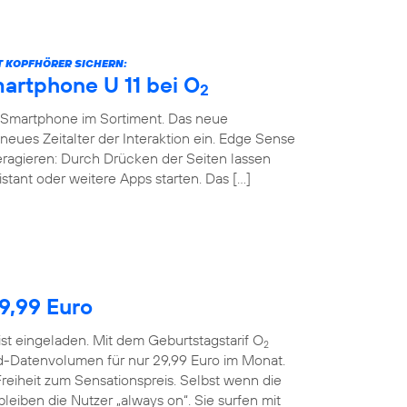
BT KOPFHÖRER SICHERN:
artphone U 11 bei O
2
-Smartphone im Sortiment. Das neue
neues Zeitalter der Interaktion ein. Edge Sense
teragieren: Durch Drücken der Seiten lassen
stant oder weitere Apps starten. Das […]
29,99 Euro
ist eingeladen. Mit dem Geburtstagstarif O
2
d-Datenvolumen für nur 29,99 Euro im Monat.
reiheit zum Sensationspreis. Selbst wenn die
eiben die Nutzer „always on“. Sie surfen mit