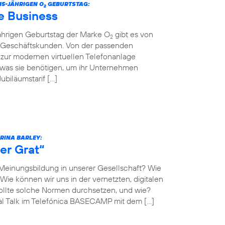
5-JÄHRIGEN O
GEBURTSTAG:
2
e Business
jährigen Geburtstag der Marke O
gibt es von
2
r Geschäftskunden. Von der passenden
n zur modernen virtuellen Telefonanlage
 was sie benötigen, um ihr Unternehmen
biläumstarif […]
ARINA BARLEY:
er Grat“
 Meinungsbildung in unserer Gesellschaft? Wie
Wie können wir uns in der vernetzten, digitalen
llte solche Normen durchsetzen, und wie?
al Talk im Telefónica BASECAMP mit dem […]