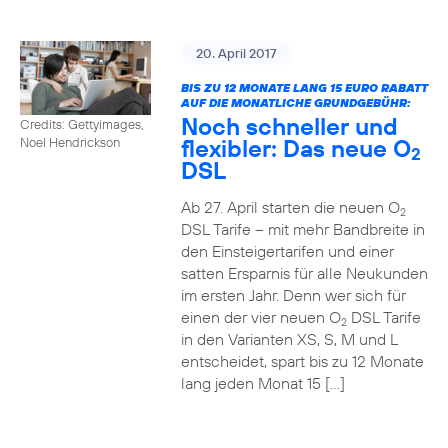
20. April 2017
BIS ZU 12 MONATE LANG 15 EURO RABATT
AUF DIE MONATLICHE GRUNDGEBÜHR:
Noch schneller und
Credits: Gettyimages,
flexibler: Das neue O
Noel Hendrickson
2
DSL
Ab 27. April starten die neuen O
2
DSL Tarife – mit mehr Bandbreite in
den Einsteigertarifen und einer
satten Ersparnis für alle Neukunden
im ersten Jahr. Denn wer sich für
einen der vier neuen O
DSL Tarife
2
in den Varianten XS, S, M und L
entscheidet, spart bis zu 12 Monate
lang jeden Monat 15 […]