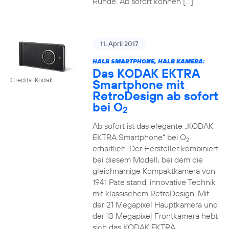
Runde. Ab sofort können […]
11. April 2017
HALB SMARTPHONE, HALB KAMERA:
Das KODAK EKTRA
Credits: Kodak
Smartphone mit
RetroDesign ab sofort
bei O
2
Ab sofort ist das elegante „KODAK
EKTRA Smartphone“ bei O
2
erhältlich. Der Hersteller kombiniert
bei diesem Modell, bei dem die
gleichnamige Kompaktkamera von
1941 Pate stand, innovative Technik
mit klassischem RetroDesign. Mit
der 21 Megapixel Hauptkamera und
der 13 Megapixel Frontkamera hebt
sich das KODAK EKTRA