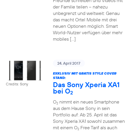
Freunde schreiben und Videos mit
der Familie teilen – nahezu
unbegrenzt und weltweit: Genau
das macht Ortel Mobile mit drei
neuen Optionen möglich. Smart
World-Nutzer verfügen über mehr
mobiles […]
24. April 2017
EXKLUSIV MIT GRATIS STYLE COVER
STAND:
Das Sony Xperia XA1
Credits: Sony
bei O
2
O
nimmt ein neues Smartphone
2
aus dem Hause Sony in sein
Portfolio auf: Ab 25. April ist das
Sony Xperia XA1 sowohl zusammen
mit einem O
Free Tarif als auch
2