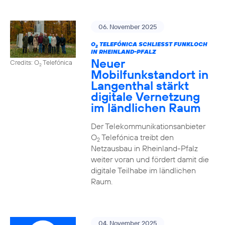
06. November 2025
O
TELEFÓNICA SCHLIESST FUNKLOCH I
2
N RHEINLAND-PFALZ
Neuer
Credits: O
Telefónica
2
Mobilfunkstandort in
Langenthal stärkt
digitale Vernetzung
im ländlichen Raum
Der Telekommunikationsanbieter
O
Telefónica treibt den
2
Netzausbau in Rheinland-Pfalz
weiter voran und fördert damit die
digitale Teilhabe im ländlichen
Raum.
04. November 2025