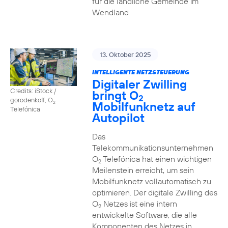
für die ländliche Gemeinde im
Wendland
13. Oktober 2025
INTELLIGENTE NETZSTEUERUNG
Digitaler Zwilling
Credits: iStock /
bringt O
2
gorodenkoff, O
Mobilfunknetz auf
2
Telefónica
Autopilot
Das
Telekommunikationsunternehmen
O
Telefónica hat einen wichtigen
2
Meilenstein erreicht, um sein
Mobilfunknetz vollautomatisch zu
optimieren. Der digitale Zwilling des
O
Netzes ist eine intern
2
entwickelte Software, die alle
Komponenten des Netzes in