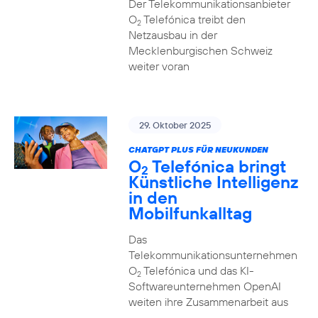
Der Telekommunikationsanbieter
O
Telefónica treibt den
2
Netzausbau in der
Mecklenburgischen Schweiz
weiter voran
29. Oktober 2025
CHATGPT PLUS FÜR NEUKUNDEN
O
Telefónica bringt
2
Künstliche Intelligenz
in den
Mobilfunkalltag
Das
Telekommunikationsunternehmen
O
Telefónica und das KI-
2
Softwareunternehmen OpenAI
weiten ihre Zusammenarbeit aus