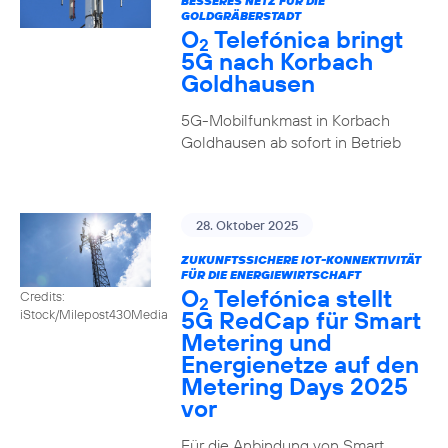
BESSERES NETZ FÜR DIE
GOLDGRÄBERSTADT
O
Telefónica bringt
2
5G nach Korbach
Goldhausen
5G-Mobilfunkmast in Korbach
Goldhausen ab sofort in Betrieb
28. Oktober 2025
ZUKUNFTSSICHERE IOT-KONNEKTIVITÄT
FÜR DIE ENERGIEWIRTSCHAFT
O
Telefónica stellt
Credits:
2
5G RedCap für Smart
iStock/Milepost430Media
Metering und
Energienetze auf den
Metering Days 2025
vor
Für die Anbindung von Smart