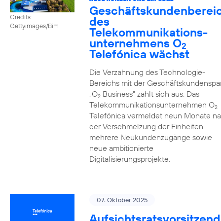
Geschäftskundenberei
Credits:
des
Gettyimages/Bim
Telekommunikations­
unternehmens O
2
Telefónica wächst
Die Verzahnung des Technologie-
Bereichs mit der Geschäftskundenspa
„O
Business” zahlt sich aus: Das
2
Telekommunikationsunternehmen O
2
Telefónica vermeldet neun Monate n
der Verschmelzung der Einheiten
mehrere Neukundenzugänge sowie
neue ambitionierte
Digitalisierungsprojekte.
07. Oktober 2025
Aufsichtsratsvorsitzend