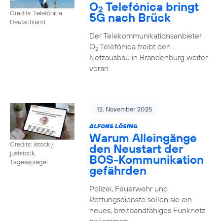
O
Telefónica bringt
2
Credits: Telefónica
5G nach Brück
Deutschland
Der Telekommunikationsanbieter
O
Telefónica treibt den
2
Netzausbau in Brandenburg weiter
voran
12. November 2025
ALFONS LÖSING
Warum Alleingänge
Credits: istock /
den Neustart der
juststock,
BOS-Kommunikation
Tagesspiegel
gefährden
Polizei, Feuerwehr und
Rettungsdienste sollen sie ein
neues, breitbandfähiges Funknetz