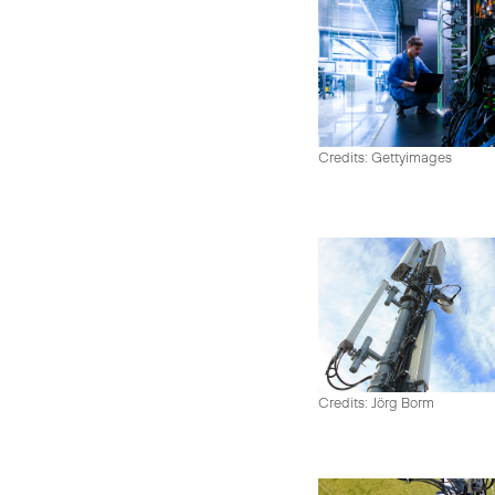
Credits: Gettyimages
Credits: Jörg Borm