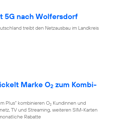
gt 5G nach Wolfersdorf
utschland treibt den Netzausbau im Landkreis
ickelt Marke O
zum Kombi-
2
em Plus“ kombinieren O
Kundinnen und
2
stnetz, TV und Streaming, weiteren SIM-Karten
monatliche Rabatte