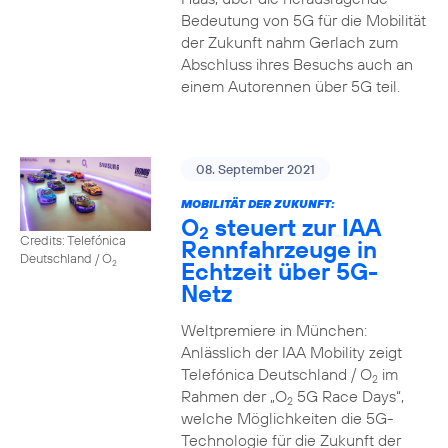
Bedeutung von 5G für die Mobilität
der Zukunft nahm Gerlach zum
Abschluss ihres Besuchs auch an
einem Autorennen über 5G teil.
08. September 2021
MOBILITÄT DER ZUKUNFT:
O
steuert zur IAA
2
Credits: Telefónica
Rennfahrzeuge in
Deutschland / O
Echtzeit über 5G-
2
Netz
Weltpremiere in München:
Anlässlich der IAA Mobility zeigt
Telefónica Deutschland / O
im
2
Rahmen der „O
5G Race Days“,
2
welche Möglichkeiten die 5G-
Technologie für die Zukunft der