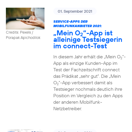
01. September 2021
SERVICE-APPS DER
MOBILFUNKANBIETER 2021:
„Mein O
“-App ist
Credits: Pexels /
2
alleinige Testsiegerin
Porapak Apichodilok
im connect-Test
In diesem Jahr erhält die „Mein O
“-
2
App als einzige Kunden-App im
Test der Fachzeitschrift connect
das Prädikat „sehr gut“. Die „Mein
O
“-App verbessert damit als
2
Testsieger nochmals deutlich ihre
Position im Vergleich zu den Apps
der anderen Mobilfunk-
Netzbetreiber.