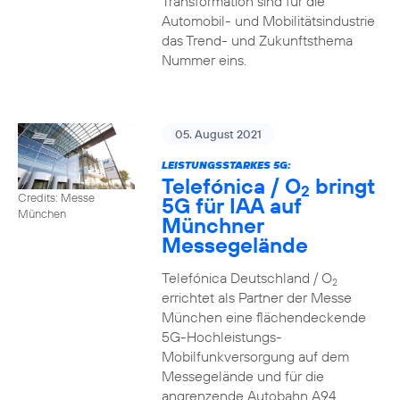
Transformation sind für die
Automobil- und Mobilitätsindustrie
das Trend- und Zukunftsthema
Nummer eins.
05. August 2021
LEISTUNGSSTARKES 5G:
Telefónica / O
bringt
2
Credits: Messe
5G für IAA auf
München
Münchner
Messegelände
Telefónica Deutschland / O
2
errichtet als Partner der Messe
München eine flächendeckende
5G-Hochleistungs-
Mobilfunkversorgung auf dem
Messegelände und für die
angrenzende Autobahn A94.