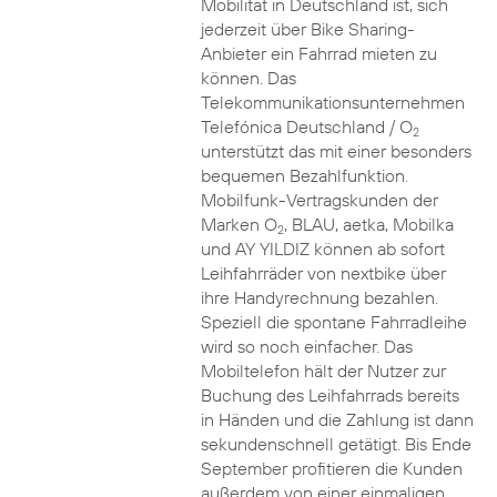
Mobilität in Deutschland ist, sich
jederzeit über Bike Sharing-
Anbieter ein Fahrrad mieten zu
können. Das
Telekommunikationsunternehmen
Telefónica Deutschland / O
2
unterstützt das mit einer besonders
bequemen Bezahlfunktion.
Mobilfunk-Vertragskunden der
Marken O
, BLAU, aetka, Mobilka
2
und AY YILDIZ können ab sofort
Leihfahrräder von nextbike über
ihre Handyrechnung bezahlen.
Speziell die spontane Fahrradleihe
wird so noch einfacher. Das
Mobiltelefon hält der Nutzer zur
Buchung des Leihfahrrads bereits
in Händen und die Zahlung ist dann
sekundenschnell getätigt. Bis Ende
September profitieren die Kunden
außerdem von einer einmaligen