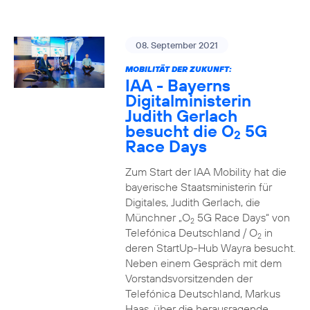
08. September 2021
MOBILITÄT DER ZUKUNFT:
IAA - Bayerns
Digitalministerin
Judith Gerlach
besucht die O
5G
2
Race Days
Zum Start der IAA Mobility hat die
bayerische Staatsministerin für
Digitales, Judith Gerlach, die
Münchner „O
5G Race Days“ von
2
Telefónica Deutschland / O
in
2
deren StartUp-Hub Wayra besucht.
Neben einem Gespräch mit dem
Vorstandsvorsitzenden der
Telefónica Deutschland, Markus
Haas, über die herausragende