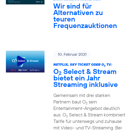
Wir sind für
Alternativen zu
teuren
Frequenzauktionen
10. Februar 2021
NETFLIX, SKY TICKET ODER O
TV:
2
O
Select & Stream
2
bietet ein Jahr
Streaming inklusive
Gemeinsam mit drei starken
Partnern baut O
sein
2
Entertainment-Angebot deutlich
aus: O
Select & Stream kombiniert
2
Tarife für unterwegs und zuhause
mit Video- und TV-Streaming. Bei