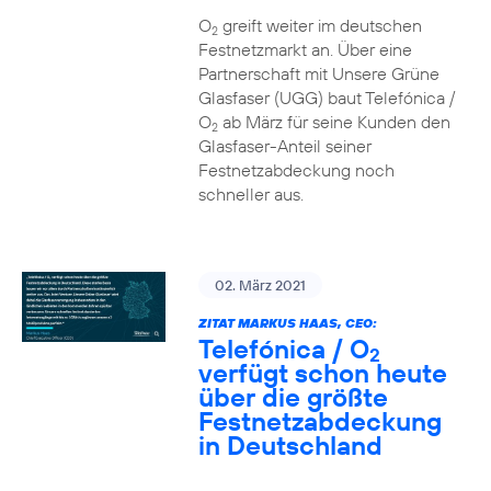
O
greift weiter im deutschen
2
Festnetzmarkt an. Über eine
Partnerschaft mit Unsere Grüne
Glasfaser (UGG) baut Telefónica /
O
ab März für seine Kunden den
2
Glasfaser-Anteil seiner
Festnetzabdeckung noch
schneller aus.
02. März 2021
ZITAT MARKUS HAAS, CEO:
Telefónica / O
2
verfügt schon heute
über die größte
Festnetzabdeckung
in Deutschland