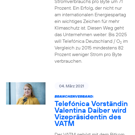
Stromverbrauchs pro Byte um 71
Prozent. Ein Erfolg, der nicht nur
am internationalen Energiespartag
ein wichtiges Zeichen für mehr
Klimaschutz ist. Diesen Weg geht
das Unternehmen weiter: Bis 2025
will Telefónica Deutschland / O
im
2
Vergleich zu 2015 mindestens 82
Prozent weniger Strom pro Byte
verbrauchen.
04. März 2021
BRANCHENVERBAND:
Telefónica Vorständin
Valentina Daiber wird
Vizepräsidentin des
VATM
Der VATM gehört mit dem Bitkom