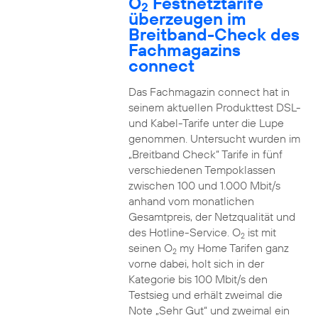
O
Festnetztarife
2
überzeugen im
Breitband-Check des
Fachmagazins
connect
Das Fachmagazin connect hat in
seinem aktuellen Produkttest DSL-
und Kabel-Tarife unter die Lupe
genommen. Untersucht wurden im
„Breitband Check“ Tarife in fünf
verschiedenen Tempoklassen
zwischen 100 und 1.000 Mbit/s
anhand vom monatlichen
Gesamtpreis, der Netzqualität und
des Hotline-Service. O
ist mit
2
seinen O
my Home Tarifen ganz
2
vorne dabei, holt sich in der
Kategorie bis 100 Mbit/s den
Testsieg und erhält zweimal die
Note „Sehr Gut“ und zweimal ein