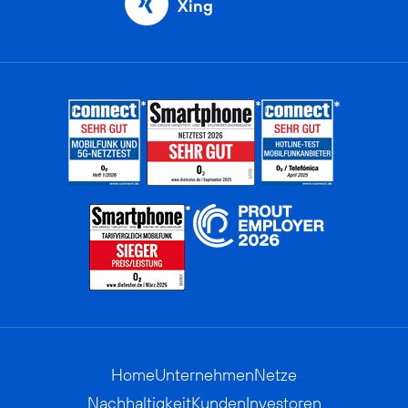
Xing
Home
Unternehmen
Netze
Nachhaltigkeit
Kunden
Investoren