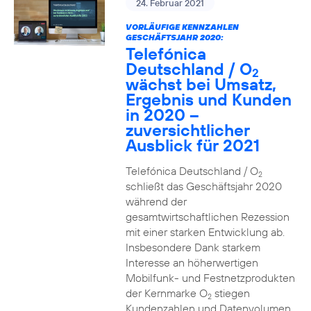
24. Februar 2021
VORLÄUFIGE KENNZAHLEN
GESCHÄFTSJAHR 2020:
Telefónica
Deutschland / O
2
wächst bei Umsatz,
Ergebnis und Kunden
in 2020 –
zuversichtlicher
Ausblick für 2021
Telefónica Deutschland / O
2
schließt das Geschäftsjahr 2020
während der
gesamtwirtschaftlichen Rezession
mit einer starken Entwicklung ab.
Insbesondere Dank starkem
Interesse an höherwertigen
Mobilfunk- und Festnetzprodukten
der Kernmarke O
stiegen
2
Kundenzahlen und Datenvolumen