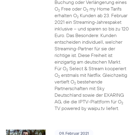
Buchung oder Verlängerung eines
O
Free oder O
my Home Tarifs
2
2
erhalten O
Kunden ab 23. Februar
2
2021 ein Streaming-Jahrespaket
inklusive – und sparen so bis zu 120
Euro. Das Besondere: Kunden
entscheiden individuell, welcher
Streaming-Partner für sie der
richtige ist. Diese Freiheit ist
einzigartig am deutschen Markt.
Für O
Select & Stream kooperiert
2
O
erstmals mit Netflix. Gleichzeitig
2
vertieft O
bestehende
2
Partnerschaften mit Sky
Deutschland sowie der EXARING
AG, die die IPTV-Plattform für O
2
TV powered by waipu.tv liefert.
09. Februar 2021