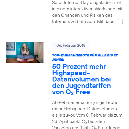
Safer Internet Day eingeladen, sich
in einem interaktiven Workshop mit
den Chancen und Risiken des
Internets zu befassen. Mit dabei: […]
06. Februar 2018
TOP-TARIFANGEBOTE FÜR ALLE BIS 27
JAHRE:
50 Prozent mehr
Highspeed-
Datenvolumen bei
den Jugendtarifen
von O
Free
2
Ab Februar erhalten junge Leute
mehr Highspeed-Datenvolumen
als je zuvor. Vom 8. Februar bis zum
23. April packt O
bei allen
2
Varianten des Tarifs O
Free Junge