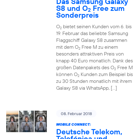
Das Samsung Galaxy
S8 und O
Free zum
2
Sonderpreis
O
bietet seinen Kunden vom 6. bis
2
19. Februar das beliebte Samsung
Flaggschiff Galaxy S8 zusammen
mit dem O
Free M zu einem
2
besonders attraktiven Preis von
knapp 40 Euro monatlich. Dank des
großen Datenpakets des O
Free M
2
können O
Kunden zum Beispiel bis
2
zu 30 Stunden monatlich mit ihrem
Galaxy S8 via WhatsApp, […]
08. Februar 2018
MOBILE CONNECT:
Deutsche Telekom,
Telefónica und