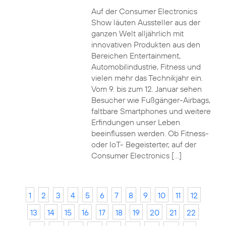
Auf der Consumer Electronics
Show läuten Aussteller aus der
ganzen Welt alljährlich mit
innovativen Produkten aus den
Bereichen Entertainment,
Automobilindustrie, Fitness und
vielen mehr das Technikjahr ein.
Vom 9. bis zum 12. Januar sehen
Besucher wie Fußgänger-Airbags,
faltbare Smartphones und weitere
Erfindungen unser Leben
beeinflussen werden. Ob Fitness-
oder IoT- Begeisterter, auf der
Consumer Electronics […]
1
2
3
4
5
6
7
8
9
10
11
12
13
14
15
16
17
18
19
20
21
22