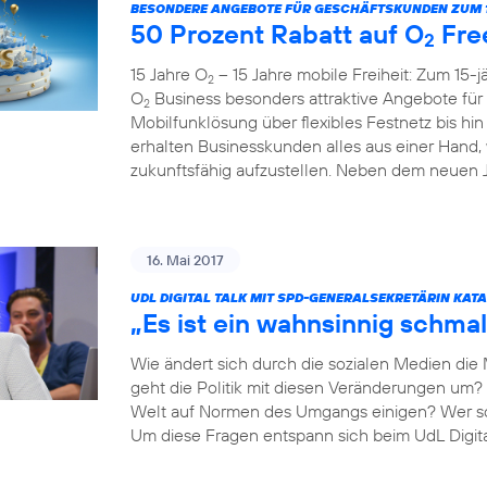
BESONDERE ANGEBOTE FÜR GESCHÄFTSKUNDEN ZUM 1
50 Prozent Rabatt auf O
Fre
2
15 Jahre O
– 15 Jahre mobile Freiheit: Zum 15-
2
O
Business besonders attraktive Angebote fü
2
Mobilfunklösung über flexibles Festnetz bis hi
erhalten Businesskunden alles aus einer Hand,
zukunftsfähig aufzustellen. Neben dem neuen Ju
16. Mai 2017
UDL DIGITAL TALK MIT SPD-GENERALSEKRETÄRIN KAT
„Es ist ein wahnsinnig schmal
Wie ändert sich durch die sozialen Medien die
geht die Politik mit diesen Veränderungen um? 
Welt auf Normen des Umgangs einigen? Wer so
Um diese Fragen entspann sich beim UdL Digit