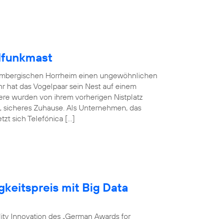
lfunkmast
embergischen Horrheim einen ungewöhnlichen
hr hat das Vogelpaar sein Nest auf einem
ere wurden von ihrem vorherigen Nistplatz
s, sicheres Zuhause. Als Unternehmen, das
zt sich Telefónica […]
gkeitspreis mit Big Data
ility Innovation des „German Awards for