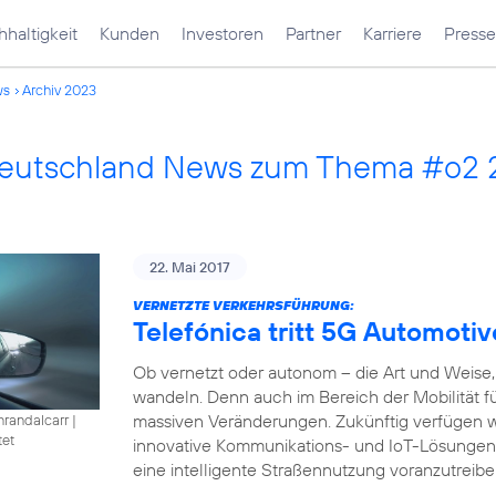
haltigkeit
Kunden
Investoren
Partner
Karriere
Presse
ws
Archiv 2023
Deutschland News zum Thema #o2
22. Mai 2017
VERNETZTE VERKEHRSFÜHRUNG:
Telefónica tritt 5G Automotiv
Ob vernetzt oder autonom – die Art und Weise, 
wandeln. Denn auch im Bereich der Mobilität füh
massiven Veränderungen. Zukünftig verfügen w
nrandalcarr
|
tet
innovative Kommunikations- und IoT-Lösungen
eine intelligente Straßennutzung voranzutreibe