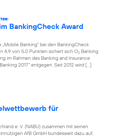
KTEN:
eim BankingCheck Award
ie „Mobile Banking“ bei den BankingCheck
 4,9 von 5,0 Punkten sichert sich O
Banking
2
ihung im Rahmen des Banking and Insurance
Banking 2017“ entgegen. Seit 2012 wird […]
elwettbewerb für
tschland e. V. (NABU) zusammen mit seinen
einnützigen AfB GmbH bundesweit dazu auf,