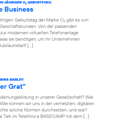
5-JÄHRIGEN O
GEBURTSTAG:
2
e Business
jährigen Geburtstag der Marke O
gibt es von
2
r Geschäftskunden. Von der passenden
n zur modernen virtuellen Telefonanlage
 was sie benötigen, um ihr Unternehmen
biläumstarif […]
ARINA BARLEY:
er Grat“
 Meinungsbildung in unserer Gesellschaft? Wie
Wie können wir uns in der vernetzten, digitalen
llte solche Normen durchsetzen, und wie?
al Talk im Telefónica BASECAMP mit dem […]