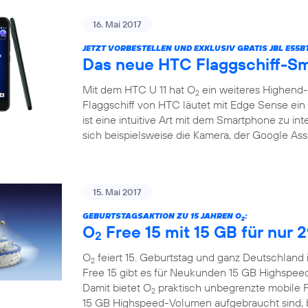
16. Mai 2017
JETZT VORBESTELLEN UND EXKLUSIV GRATIS JBL E55
Das neue HTC Flaggschiff-Sm
Mit dem HTC U 11 hat O
ein weiteres Highend
2
Flaggschiff von HTC läutet mit Edge Sense ein 
ist eine intuitive Art mit dem Smartphone zu in
sich beispielsweise die Kamera, der Google Assi
15. Mai 2017
GEBURTSTAGSAKTION ZU 15 JAHREN O
:
2
O
Free 15 mit 15 GB für nur 
2
O
feiert 15. Geburtstag und ganz Deutschland 
2
Free 15 gibt es für Neukunden 15 GB Highspee
Damit bietet O
praktisch unbegrenzte mobile F
2
15 GB Highspeed-Volumen aufgebraucht sind, bl