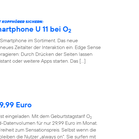
BT KOPFHÖRER SICHERN:
artphone U 11 bei O
2
-Smartphone im Sortiment. Das neue
neues Zeitalter der Interaktion ein. Edge Sense
teragieren: Durch Drücken der Seiten lassen
stant oder weitere Apps starten. Das […]
29,99 Euro
ist eingeladen. Mit dem Geburtstagstarif O
2
d-Datenvolumen für nur 29,99 Euro im Monat.
reiheit zum Sensationspreis. Selbst wenn die
eiben die Nutzer „always on“. Sie surfen mit