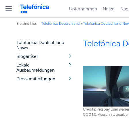
Unternehmen
Netze
Nach
Sie sind hier:
Telefónica Deutschland
Telefónica Deutschland Ne
Telefónica 
Telefónica Deutschland
News
Blogartikel
Lokale
Ausbaumeldungen
Pressemitteilungen
Credits: Pixabay User warre
CC0 1.0, Ausschnitt bearbei