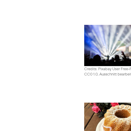
Credits: Pixabay User Free-
CC0 1.0, Ausschnitt bearbei