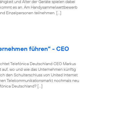
igkeit und Alter der Geräte spielen dabei
hmer kommt es an. Am Handysammelwettbewerb
nd Einzelpersonen teilnehmen. […]
ternehmen führen“ - CEO
euchtet Telefónica Deutschland CEO Markus
 auf, wo und wie das Unternehmen künftig
rch den Schulterschluss von United Internet
schen Telekommunikationsmarkt nochmals neu
fónica Deutschland? […]