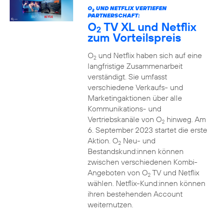
O
UND NETFLIX VERTIEFEN
2
PARTNERSCHAFT:
O
TV XL und Netflix
2
zum Vorteilspreis
O
und Netflix haben sich auf eine
2
langfristige Zusammenarbeit
verständigt. Sie umfasst
verschiedene Verkaufs- und
Marketingaktionen über alle
Kommunikations- und
Vertriebskanäle von O
hinweg. Am
2
6. September 2023 startet die erste
Aktion. O
Neu- und
2
Bestandskund:innen können
zwischen verschiedenen Kombi-
Angeboten von O
TV und Netflix
2
wählen. Netflix-Kund:innen können
ihren bestehenden Account
weiternutzen.