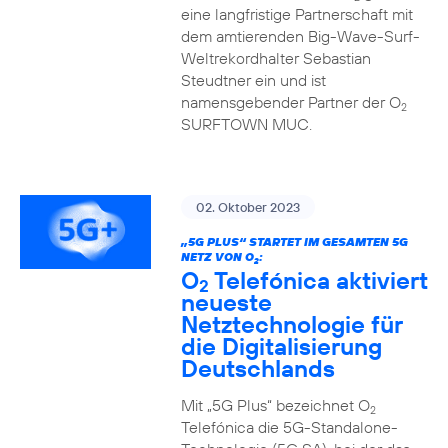
eine langfristige Partnerschaft mit
dem amtierenden Big-Wave-Surf-
Weltrekordhalter Sebastian
Steudtner ein und ist
namensgebender Partner der O
2
SURFTOWN MUC.
02. Oktober 2023
„5G PLUS“ STARTET IM GESAMTEN 5G
NETZ VON O
:
2
O
Telefónica aktiviert
2
neueste
Netztechnologie für
die Digitalisierung
Deutschlands
Mit „5G Plus“ bezeichnet O
2
Telefónica die 5G-Standalone-