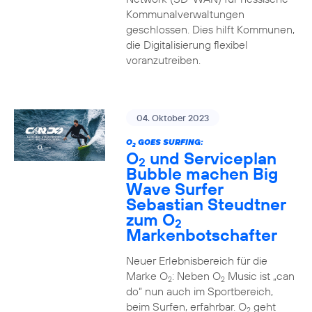
Kommunalverwaltungen
geschlossen. Dies hilft Kommunen,
die Digitalisierung flexibel
voranzutreiben.
04. Oktober 2023
O
GOES SURFING:
2
O
und Serviceplan
2
Bubble machen Big
Wave Surfer
Sebastian Steudtner
zum O
2
Markenbotschafter
Neuer Erlebnisbereich für die
Marke O
: Neben O
Music ist „can
2
2
do“ nun auch im Sportbereich,
beim Surfen, erfahrbar. O
geht
2