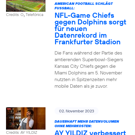
AMERICAN FOOTBALL SCHLÄGT
FUSSBALL:
NFL-Game Chiefs
Credits: O
Telefónica
2
gegen Dolphins sorgt
für neuen
Datenrekord im
Frankfurter Stadion
Die Fans während der Partie des
amtierenden Superbowl-Siegers
Kansas City Chiefs gegen die
Miami Dolphins am 5. November
nutzten in Spitzenzeiten mehr
mobile Daten als je zuvor.
02. November 2023
DAUERHAFT MEHR DATENVOLUMEN
OHNE MEHRKOSTEN:
AY YILDIZ verbessert
Credits: AY YILDIZ