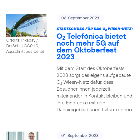
06. September 2023
STARTSCHUSS FÜR DAS O
WIESN-NETZ:
2
O
Telefónica bietet
2
Credits: Pixabay /
noch mehr 5G auf
DerSebi
|
CC0 1.0,
dem Oktoberfest
Ausschnitt bearbeitet
2023
Mit dem Start des Oktoberfests
2023 sorgt das eigens aufgebaute
O
Wiesn-Netz dafür, dass
2
Besucher:innen jederzeit
miteinander in Kontakt bleiben und
ihre Eindrücke mit den
Daheimgebliebenen teilen können.
01. September 2023