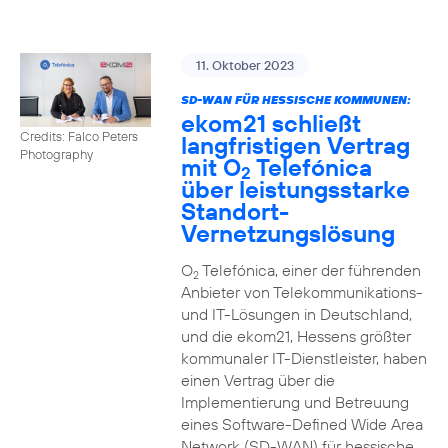
11. Oktober 2023
SD-WAN FÜR HESSISCHE KOMMUNEN:
ekom21 schließt
Credits: Falco Peters
langfristigen Vertrag
Photography
mit O
Telefónica
2
über leistungsstarke
Standort-
Vernetzungslösung
O
Telefónica, einer der führenden
2
Anbieter von Telekommunikations-
und IT-Lösungen in Deutschland,
und die ekom21, Hessens größter
kommunaler IT-Dienstleister, haben
einen Vertrag über die
Implementierung und Betreuung
eines Software-Defined Wide Area
Network (SD-WAN) für hessische