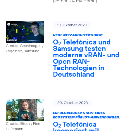
(vorher: O
my Home).
2
31. Oktober 2023
NEUE NETZARCHITEKTUREN:
O
Telefónica und
2
Credits: Gettyimages /
Samsung testen
Logos: o2, Samsung
moderne vRAN- und
Open RAN-
Technologien in
Deutschland
30. Oktober 2023
ERFOLGREICHER START EINES
ECOSYSTEM FÜR IOT-ANWENDUNGEN:
O
Telefónica
Credits: iStock / Finn
2
kooperiert mit
Hafemann