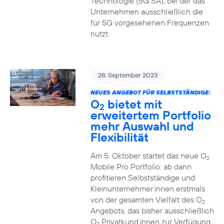
Technologie (5G SA), bei der das
Unternehmen ausschließlich die
für 5G vorgesehenen Frequenzen
nutzt.
28. September 2023
NEUES ANGEBOT FÜR SELBSTSTÄNDIGE:
O
bietet mit
2
erweitertem Portfolio
mehr Auswahl und
Flexibilität
Am 5. Oktober startet das neue O
2
Mobile Pro Portfolio: ab dann
profitieren Selbstständige und
Kleinunternehmer:innen erstmals
von der gesamten Vielfalt des O
2
Angebots, das bisher ausschließlich
O
Privatkund:innen zur Verfügung