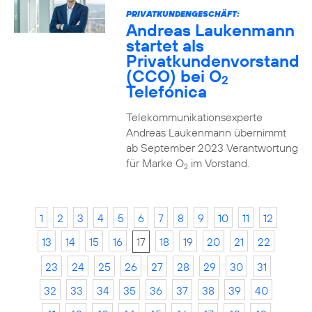
PRIVATKUNDENGESCHÄFT:
Andreas Laukenmann
startet als
Privatkundenvorstand
(CCO) bei O
2
Telefónica
Telekommunikationsexperte
Andreas Laukenmann übernimmt
ab September 2023 Verantwortung
für Marke O
im Vorstand.
2
1
2
3
4
5
6
7
8
9
10
11
12
13
14
15
16
17
18
19
20
21
22
23
24
25
26
27
28
29
30
31
32
33
34
35
36
37
38
39
40