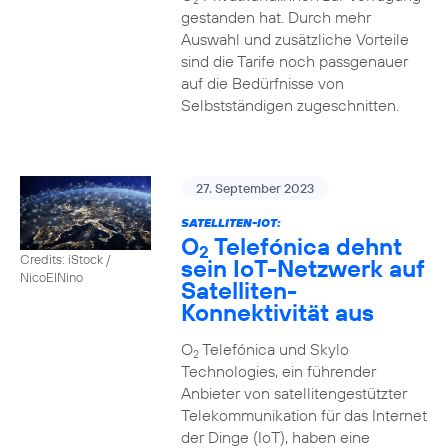
2
gestanden hat. Durch mehr
Auswahl und zusätzliche Vorteile
sind die Tarife noch passgenauer
auf die Bedürfnisse von
Selbstständigen zugeschnitten.
27. September 2023
SATELLITEN-IOT:
O
Telefónica dehnt
2
Credits: iStock /
sein IoT-Netzwerk auf
NicoElNino
Satelliten-
Konnektivität aus
O
Telefónica und Skylo
2
Technologies, ein führender
Anbieter von satellitengestützter
Telekommunikation für das Internet
der Dinge (IoT), haben eine