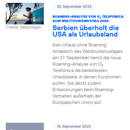
25. September 2023
ROAMING-ANALYSE VON O
TELEFÓNICA
2
ZUM WELTTOURISMUSTAG 2023:
Serbien überholt die
Credits: Gettyimages
USA als Urlaubsland
Kein Urlaub ohne Roaming:
Anlässlich des Welttourismustages
am 27. September nennt die neue
Roaming-Analyse von O
2
Telefónica die beliebtesten
Urlaubsziele, in denen Kund:innen
surfen. Sie deckt zudem
Entwicklungen beim Roaming-
Verhalten außerhalb der
Europäischen Union auf.
14. September 2023