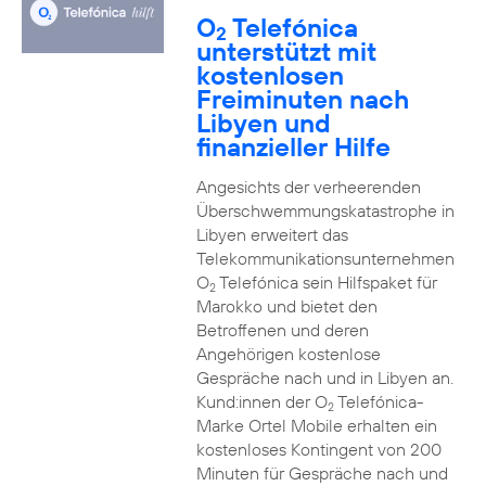
O
Telefónica
2
unterstützt mit
kostenlosen
Freiminuten nach
Libyen und
finanzieller Hilfe
Angesichts der verheerenden
Überschwemmungskatastrophe in
Libyen erweitert das
Telekommunikationsunternehmen
O
Telefónica sein Hilfspaket für
2
Marokko und bietet den
Betroffenen und deren
Angehörigen kostenlose
Gespräche nach und in Libyen an.
Kund:innen der O
Telefónica-
2
Marke Ortel Mobile erhalten ein
kostenloses Kontingent von 200
Minuten für Gespräche nach und