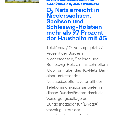
TELEFÓNICA / O
ZEIGT WIRKUNG:
2
O
Netz erreicht in
2
Niedersachsen,
Sachsen und
Schleswig-Holstein
mehr als 97 Prozent
der Haushalte mit 4G
Telefónica / O
versorgt jetzt 97
2
Prozent der Bürger in
Niedersachsen, Sachsen und
Schleswig-Holstein mit schnellem
Mobilfunk über das 4G-Netz. Dank
einer umfassenden
Netzausbauoffensive erfüllt der
Telekommunikationsanbieter in
diesen Bundesländern damit die
Versorgungsauflage der
Bundesnetzagentur (BNetzA)
vorzeitig - trotz der