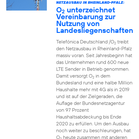
NETZAUSBAU IN RHEINLAND-PFALZ:
O
unterzeichnet
2
Vereinbarung zur
Nutzung von
Landesliegenschaften
Telefónica Deutschland /O
treibt
2
den Netzausbau in Rheinland-Pfalz
massiv voran. Seit Jahresbeginn hat
das Unternehmen rund 600 neue
LTE Sender in Betrieb genommen.
Damit versorgt O
in dem
2
Bundesland rund eine halbe Million
Haushalte mehr mit 4G als in 2019
und ist auf der Zielgeraden, die
Auflage der Bundesnetzagentur
von 97 Prozent
Haushaltsabdeckung bis Ende
2020 zu erfüllen. Um den Ausbau
noch weiter zu beschleunigen, hat
O
heute zusammen mit anderen
2