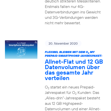
deutlich strikteren Messkriterien.
Erstmals fallen nur 4G-
Datenverbindungen ins Gewicht
und 3G-Verbindungen werden
nicht mehr bewertet.
20. November 2020
FLEXIBEL BLEIBEN MIT DEM O
MY
2
PREPAID SMARTPHONE-JAHRESPAKET:
Allnet-Flat und 12 GB
Datenvolumen über
das gesamte Jahr
verteilen
O
startet ein neues Prepaid-
2
Jahrespaket für O
Kunden: Das
2
„Alles-drin“-Jahrespaket besteht
aus 12 GB Highspeed-
Datenvolumen und einer Allnet-