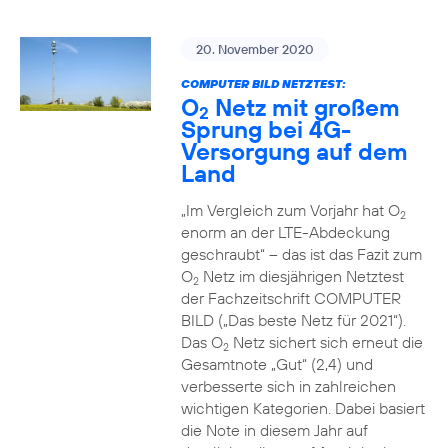
20. November 2020
COMPUTER BILD NETZTEST:
O
Netz mit großem
2
Sprung bei 4G-
Versorgung auf dem
Land
„Im Vergleich zum Vorjahr hat O
2
enorm an der LTE-Abdeckung
geschraubt“ – das ist das Fazit zum
O
Netz im diesjährigen Netztest
2
der Fachzeitschrift COMPUTER
BILD („Das beste Netz für 2021“).
Das O
Netz sichert sich erneut die
2
Gesamtnote „Gut“ (2,4) und
verbesserte sich in zahlreichen
wichtigen Kategorien. Dabei basiert
die Note in diesem Jahr auf