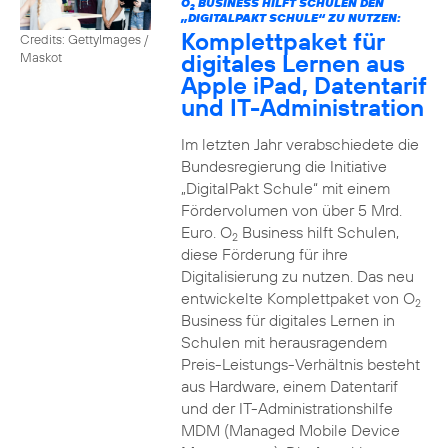
O
BUSINESS HILFT SCHULEN DEN
2
„DIGITALPAKT SCHULE“ ZU NUTZEN:
Komplettpaket für
Credits: GettyImages /
digitales Lernen aus
Maskot
Apple iPad, Datentarif
und IT-Administration
Im letzten Jahr verabschiedete die
Bundesregierung die Initiative
„DigitalPakt Schule“ mit einem
Fördervolumen von über 5 Mrd.
Euro. O
Business hilft Schulen,
2
diese Förderung für ihre
Digitalisierung zu nutzen. Das neu
entwickelte Komplettpaket von O
2
Business für digitales Lernen in
Schulen mit herausragendem
Preis-Leistungs-Verhältnis besteht
aus Hardware, einem Datentarif
und der IT-Administrationshilfe
MDM (Managed Mobile Device