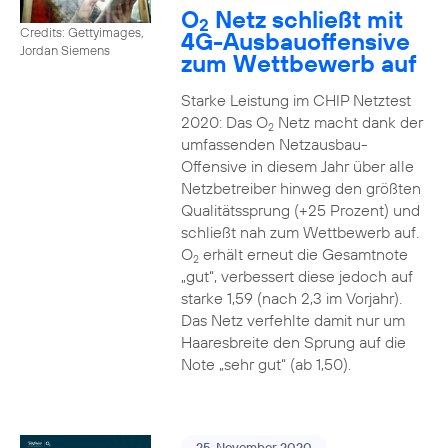
O
Netz schließt mit
2
Credits: Gettyimages,
4G-Ausbauoffensive
Jordan Siemens
zum Wettbewerb auf
Starke Leistung im CHIP Netztest
2020: Das O
Netz macht dank der
2
umfassenden Netzausbau-
Offensive in diesem Jahr über alle
Netzbetreiber hinweg den größten
Qualitätssprung (+25 Prozent) und
schließt nah zum Wettbewerb auf.
O
erhält erneut die Gesamtnote
2
„gut“, verbessert diese jedoch auf
starke 1,59 (nach 2,3 im Vorjahr).
Das Netz verfehlte damit nur um
Haaresbreite den Sprung auf die
Note „sehr gut“ (ab 1,50).
25. November 2020