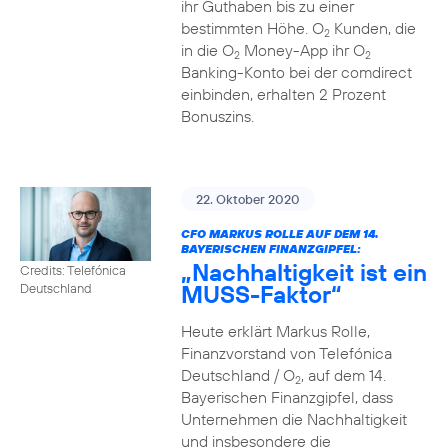
ihr Guthaben bis zu einer
bestimmten Höhe. O
Kunden, die
2
in die O
Money-App ihr O
2
2
Banking-Konto bei der comdirect
einbinden, erhalten 2 Prozent
Bonuszins.
22. Oktober 2020
CFO MARKUS ROLLE AUF DEM 14.
BAYERISCHEN FINANZGIPFEL:
„Nachhaltigkeit ist ein
Credits: Telefónica
MUSS-Faktor“
Deutschland
Heute erklärt Markus Rolle,
Finanzvorstand von Telefónica
Deutschland / O
, auf dem 14.
2
Bayerischen Finanzgipfel, dass
Unternehmen die Nachhaltigkeit
und insbesondere die