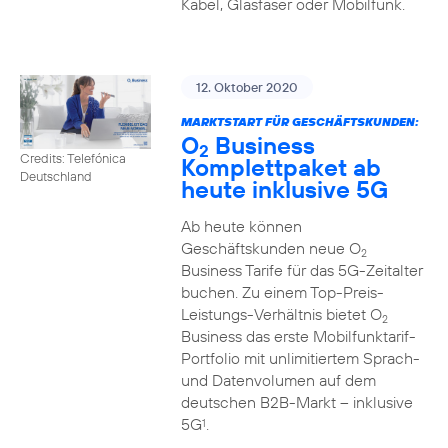
Kabel, Glasfaser oder Mobilfunk.
12. Oktober 2020
MARKTSTART FÜR GESCHÄFTSKUNDEN:
O
Business
2
Credits: Telefónica
Komplettpaket ab
Deutschland
heute inklusive 5G
Ab heute können
Geschäftskunden neue O
2
Business Tarife für das 5G-Zeitalter
buchen. Zu einem Top-Preis-
Leistungs-Verhältnis bietet O
2
Business das erste Mobilfunktarif-
Portfolio mit unlimitiertem Sprach-
und Datenvolumen auf dem
deutschen B2B-Markt – inklusive
5G
.
1