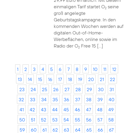
29,99 Euro erhältlich. Mit diesem
einmaligen Tarif startet O
seine
2
groß angelegte
Geburtstagskampagne. In den
kommenden Wochen werden auf
digitalen Out-of-Home-
Werbeflächen, online sowie im
Radio der O
Free 15 […]
2
1
2
3
4
5
6
7
8
9
10
11
12
13
14
15
16
17
18
19
20
21
22
23
24
25
26
27
28
29
30
31
32
33
34
35
36
37
38
39
40
41
42
43
44
45
46
47
48
49
50
51
52
53
54
55
56
57
58
59
60
61
62
63
64
65
66
67