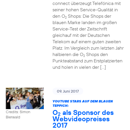
connect überzeugt Telefónica mit
seiner hohen Service-Qualität in
den O
Shops: Die Shops der
2
blauen Marke landen im großen
Service-Test der Zeitschrift
gleichauf mit der Deutschen
Telekom auf einem guten zweiten
Platz. Im Vergleich zum letzten Jahr
halbieren die O
Shops den
2
Punkteabstand zum Erstplatzierten
und holen in vielen der […]
09. Juni 2017
YOUTUBE STARS AUF DEM BLAUEN
TEPPICH:
O
als Sponsor des
Credits: Simon
2
Webvideopreises
Bierwald
2017