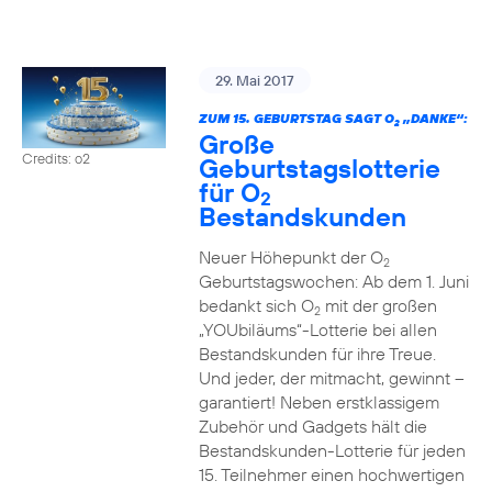
29. Mai 2017
ZUM 15. GEBURTSTAG SAGT O
„DANKE“:
2
Große
Credits: o2
Geburtstagslotterie
für O
2
Bestandskunden
Neuer Höhepunkt der O
2
Geburtstagswochen: Ab dem 1. Juni
bedankt sich O
mit der großen
2
„YOUbiläums“-Lotterie bei allen
Bestandskunden für ihre Treue.
Und jeder, der mitmacht, gewinnt –
garantiert! Neben erstklassigem
Zubehör und Gadgets hält die
Bestandskunden-Lotterie für jeden
15. Teilnehmer einen hochwertigen