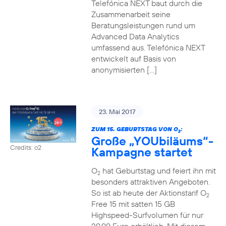
Telefónica NEXT baut durch die
Zusammenarbeit seine
Beratungsleistungen rund um
Advanced Data Analytics
umfassend aus. Telefónica NEXT
entwickelt auf Basis von
anonymisierten […]
23. Mai 2017
ZUM 15. GEBURTSTAG VON O
:
2
Große „YOUbiläums“-
Credits: o2
Kampagne startet
O
hat Geburtstag und feiert ihn mit
2
besonders attraktiven Angeboten.
So ist ab heute der Aktionstarif O
2
Free 15 mit satten 15 GB
Highspeed-Surfvolumen für nur