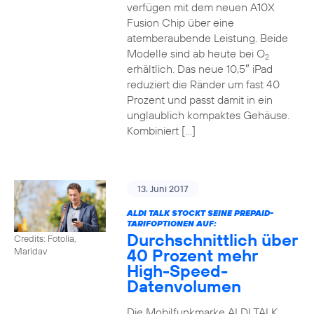
verfügen mit dem neuen A10X
Fusion Chip über eine
atemberaubende Leistung. Beide
Modelle sind ab heute bei O
2
erhältlich. Das neue 10,5″ iPad
reduziert die Ränder um fast 40
Prozent und passt damit in ein
unglaublich kompaktes Gehäuse.
Kombiniert […]
13. Juni 2017
ALDI TALK STOCKT SEINE PREPAID-
TARIFOPTIONEN AUF:
Durchschnittlich über
Credits: Fotolia,
40 Prozent mehr
Maridav
High-Speed-
Datenvolumen
Die Mobilfunkmarke ALDI TALK