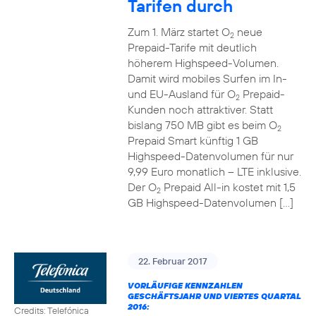
Tarifen durch
Zum 1. März startet O
neue
2
Prepaid-Tarife mit deutlich
höherem Highspeed-Volumen.
Damit wird mobiles Surfen im In-
und EU-Ausland für O
Prepaid-
2
Kunden noch attraktiver. Statt
bislang 750 MB gibt es beim O
2
Prepaid Smart künftig 1 GB
Highspeed-Datenvolumen für nur
9,99 Euro monatlich – LTE inklusive.
Der O
Prepaid All-in kostet mit 1,5
2
GB Highspeed-Datenvolumen […]
22. Februar 2017
VORLÄUFIGE KENNZAHLEN
GESCHÄFTSJAHR UND VIERTES QUARTAL
2016:
Credits: Telefónica