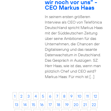
wir noch vor uns“ -
CEO Markus Haas
In seinem ersten größeren
Interview als CEO von Telefónica
Deutschland spricht Markus Haas
mit der Süddeutschen Zeitung
über seine Ambitionen für das
Unternehmen, die Chancen der
Digitalisierung und das rasante
Datenwachstum in Deutschland.
Das Gespräch in Auszügen. SZ:
Herr Haas, wie ist das, wenn man
plötzlich Chef und CEO wird?
Markus Haas: Für mich ist […]
1
2
3
4
5
6
7
8
9
10
11
12
13
14
15
16
17
18
19
20
21
22