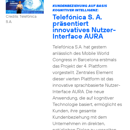
KUNDENBEZIEHUNG AUF BASIS
KOGNITIVER INTELLIGENZ:
Telefónica S. A.
Credits: Telefónica
präsentiert
S.A.
innovatives Nutzer-
Interface AURA
Telefónica S.A. hat gestern
anlässlich des Mobile World
Congress in Barcelona erstmals
das Projekt der 4. Plattform
vorgestellt. Zentrales Element
dieser vierten Plattform ist das
innovative sprachbasierte Nutzer-
Interface AURA. Die neue
Anwendung, die auf kognitiver
Technologie basiert, ermöglicht es
Kunden, ihre gesamte
Kundenbeziehung mit dem
Unternehmen im direkten,
natürlichen Dialog zu verwalten.