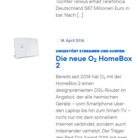
Tochter Telxius erhält Telefónica
Deutschland 587 Millionen Euro in
bar. Nach […]
14. April 2016
UNGESTÖRT STREAMEN UND SURFEN:
Die neue O
HomeBox
2
2
Bereits seit 2014 hat O
mit der
2
HomeBox 2 einen
designprämierten DSL-Router im
Angebot, der alle heimischen
Geräte – vom Smartphone über
den Laptop bis hin zum Smart-TV –
nicht nur mit dem schnellem
Internet verbindet, sondern auch
miteinander vernetzt. Der Träger
des Red Dot Award 2014 mit zwei