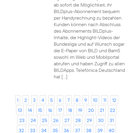
ab sofort die Möglichkeit, ihr
BILDplus-Abonnement bequem
per Handyrechnung zu bezahlen.
Kunden können nach Abschluss
des Abonnements BILDplus-
Inhalte, die Highlight-Videos der
Bundesliga und auf Wunsch sogar
die E-Paper von BILD und BamS
sowohl im Web und Mobilportal
abrufen und haben Zugriff zu allen
BILDApps. Telefónica Deutschland
hat […]
1
2
3
4
5
6
7
8
9
10
11
12
13
14
15
16
17
18
19
20
21
22
23
24
25
26
27
28
29
30
31
32
33
34
35
36
37
38
39
40