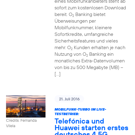
eines Mobilfunkanbieters steht ab
sofort zum kostenlosen Download
bereit. O
Banking bietet
2
Überweisungen per
Mobilfunknummer, kleinere
Sofortkredite, umfangreiche
Sicherheitsfeatures und vieles
mehr. O
Kunden erhalten je nach
2
Nutzung von O
Banking ein
2
monatliches Extra-Datenvolumen
von bis zu 500 Megabyte (MB) –
[…]
21. Juli 2016
MOBILFUNK-TURBO IM LIVE-
TESTBETRIEB:
Telefónica und
Credits: Fernanda
Huawei starten erstes
Vilela
deutsches 4,5G