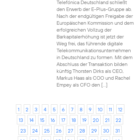
Telefónica Deutschland schließt
den Erwerb der E-Plus-Gruppe ab.
Nach der endgültigen Freigabe der
Europäischen Kommission und dem
erfolgreichen Vollzug der
Barkapitalerhöhung ist jetzt der
Weg frei, das führende digitale
Telekommunikationsunternehmen
in Deutschland zu formen. Mit dem
Abschluss der Transaktion bilden
künftig Thorsten Dirks als CEO,
Markus Haas als COO und Rachel
Empey als CFO den […]
1
2
3
4
5
6
7
8
9
10
11
12
13
14
15
16
17
18
19
20
21
22
23
24
25
26
27
28
29
30
31