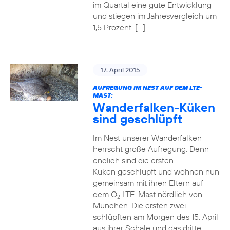
im Quartal eine gute Entwicklung
und stiegen im Jahresvergleich um
1,5 Prozent. […]
17. April 2015
AUFREGUNG IM NEST AUF DEM LTE-
MAST:
Wanderfalken-Küken
sind geschlüpft
Im Nest unserer Wanderfalken
herrscht große Aufregung. Denn
endlich sind die ersten
Küken geschlüpft und wohnen nun
gemeinsam mit ihren Eltern auf
dem O
LTE-Mast nördlich von
2
München. Die ersten zwei
schlüpften am Morgen des 15. April
aus ihrer Schale und das dritte