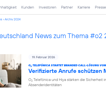
haltigkeit
Kunden
Investoren
Partner
Karriere
Presse
ws
Archiv 2024
Deutschland News zum Thema #o2 
19. Februar 2026
O
TELEFÓNICA STARTET BRANDED CALL-LÖSUNG VON
2
Verifizierte Anrufe schützen
O
Telefónica und Hiya stärken die Sicherheit 
2
Absenderidentitäten