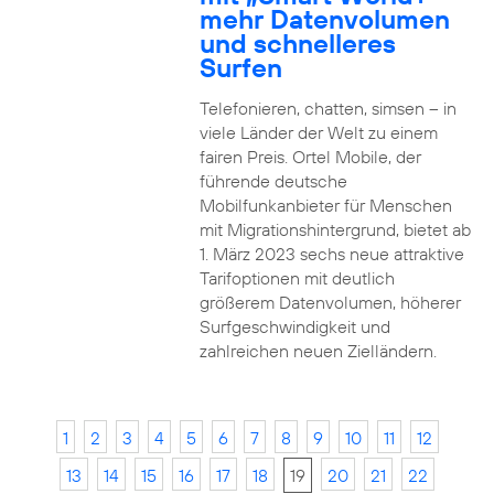
mehr Datenvolumen
und schnelleres
Surfen
Telefonieren, chatten, simsen – in
viele Länder der Welt zu einem
fairen Preis. Ortel Mobile, der
führende deutsche
Mobilfunkanbieter für Menschen
mit Migrationshintergrund, bietet ab
1. März 2023 sechs neue attraktive
Tarifoptionen mit deutlich
größerem Datenvolumen, höherer
Surfgeschwindigkeit und
zahlreichen neuen Zielländern.
1
2
3
4
5
6
7
8
9
10
11
12
13
14
15
16
17
18
19
20
21
22