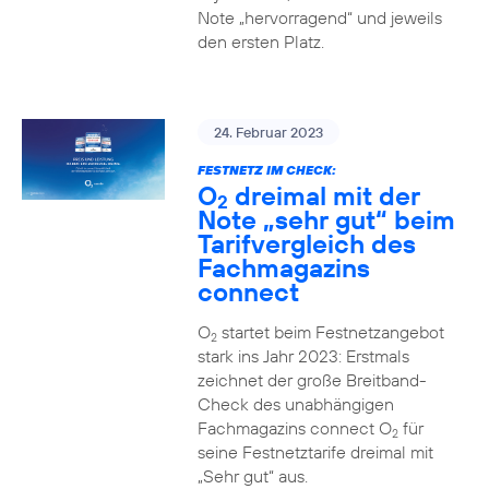
Note „hervorragend“ und jeweils
den ersten Platz.
24. Februar 2023
FESTNETZ IM CHECK:
O
dreimal mit der
2
Note „sehr gut“ beim
Tarifvergleich des
Fachmagazins
connect
O
startet beim Festnetzangebot
2
stark ins Jahr 2023: Erstmals
zeichnet der große Breitband-
Check des unabhängigen
Fachmagazins connect O
für
2
seine Festnetztarife dreimal mit
„Sehr gut“ aus.