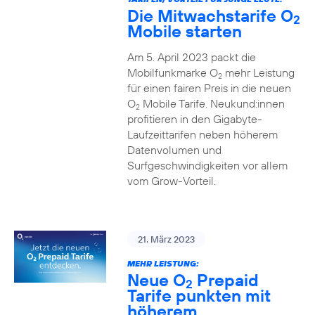
Die Mitwachstarife O
2
Mobile starten
Am 5. April 2023 packt die
Mobilfunkmarke O
mehr Leistung
2
für einen fairen Preis in die neuen
O
Mobile Tarife. Neukund:innen
2
profitieren in den Gigabyte-
Laufzeittarifen neben höherem
Datenvolumen und
Surfgeschwindigkeiten vor allem
vom Grow-Vorteil.
21. März 2023
MEHR LEISTUNG:
Neue O
Prepaid
2
Tarife punkten mit
höherem