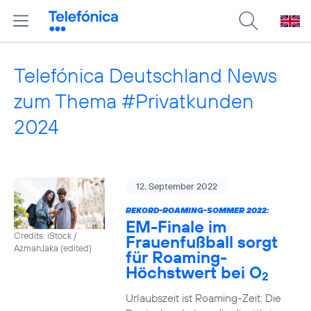
Telefónica Deutschland News
zum Thema #Privatkunden
2024
12. September 2022
REKORD-ROAMING-SOMMER 2022:
EM-Finale im
Credits: iStock /
Frauenfußball sorgt
AzmanJaka (edited)
für Roaming-
Höchstwert bei O
2
Urlaubszeit ist Roaming-Zeit: Die