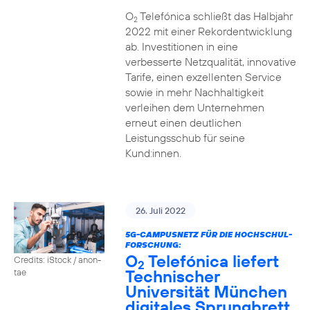
O
Telefónica schließt das Halbjahr
2
2022 mit einer Rekordentwicklung
ab. Investitionen in eine
verbesserte Netzqualität, innovative
Tarife, einen exzellenten Service
sowie in mehr Nachhaltigkeit
verleihen dem Unternehmen
erneut einen deutlichen
Leistungsschub für seine
Kund:innen.
26. Juli 2022
5G-CAMPUSNETZ FÜR DIE HOCHSCHUL-
FORSCHUNG:
O
Telefónica liefert
Credits: iStock / anon-
2
Technischer
tae
Universität München
digitales Sprungbrett