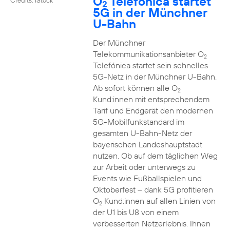
O
Telefónica startet
2
5G in der Münchner
U-Bahn
Der Münchner
Telekommunikationsanbieter O
2
Telefónica startet sein schnelles
5G-Netz in der Münchner U-Bahn.
Ab sofort können alle O
2
Kund:innen mit entsprechendem
Tarif und Endgerät den modernen
5G-Mobilfunkstandard im
gesamten U-Bahn-Netz der
bayerischen Landeshauptstadt
nutzen. Ob auf dem täglichen Weg
zur Arbeit oder unterwegs zu
Events wie Fußballspielen und
Oktoberfest – dank 5G profitieren
O
Kund:innen auf allen Linien von
2
der U1 bis U8 von einem
verbesserten Netzerlebnis. Ihnen