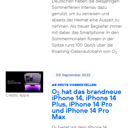
Deutschen haben die diesjährigen
Sommerferien intensiv dazu
genutzt, um zu verreisen und
abseits der Heimat eine Auszeit zu
nehmen. Als treuer Begleiter immer
mit dabei: das Smartphone. In den
Sommermonaten flossen in der
Spitze rund 100 Gbit/s über die
Roaming-Datenautobahn von O
.
2
09. September 2022
AB HEUTE VORBESTELLEN:
O
hat das brandneue
2
Credits: Apple
iPhone 14, iPhone 14
Plus, iPhone 14 Pro
und iPhone 14 Pro
Max
O
bietet mit dem iPhone 14,