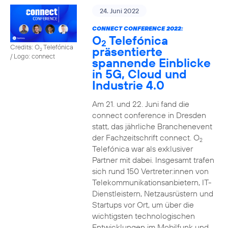
24. Juni 2022
CONNECT CONFERENCE 2022:
O
Telefónica
2
Credits: O
Telefónica
präsentierte
2
/ Logo: connect
spannende Einblicke
in 5G, Cloud und
Industrie 4.0
Am 21. und 22. Juni fand die
connect conference in Dresden
statt, das jährliche Branchenevent
der Fachzeitschrift connect. O
2
Telefónica war als exklusiver
Partner mit dabei. Insgesamt trafen
sich rund 150 Vertreter:innen von
Telekommunikationsanbietern, IT-
Dienstleistern, Netzausrüstern und
Startups vor Ort, um über die
wichtigsten technologischen
Entwicklungen im Mobilfunk und