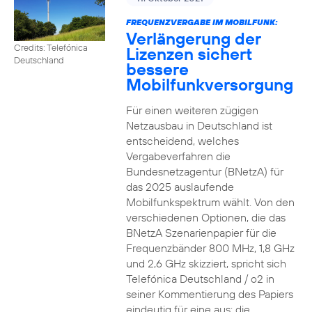
FREQUENZVERGABE IM MOBILFUNK:
Verlängerung der
Credits: Telefónica
Lizenzen sichert
Deutschland
bessere
Mobilfunkversorgung
Für einen weiteren zügigen
Netzausbau in Deutschland ist
entscheidend, welches
Vergabeverfahren die
Bundesnetzagentur (BNetzA) für
das 2025 auslaufende
Mobilfunkspektrum wählt. Von den
verschiedenen Optionen, die das
BNetzA Szenarienpapier für die
Frequenzbänder 800 MHz, 1,8 GHz
und 2,6 GHz skizziert, spricht sich
Telefónica Deutschland / o2 in
seiner Kommentierung des Papiers
eindeutig für eine aus: die