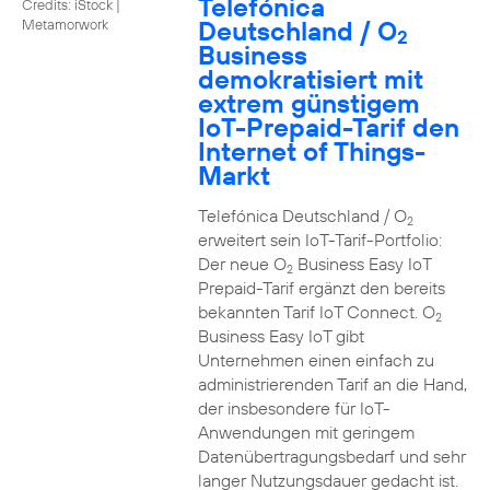
Telefónica
Credits: iStock |
Deutschland / O
Metamorwork
2
Business
demokratisiert mit
extrem günstigem
IoT-Prepaid-Tarif den
Internet of Things-
Markt
Telefónica Deutschland / O
2
erweitert sein IoT-Tarif-Portfolio:
Der neue O
Business Easy IoT
2
Prepaid-Tarif ergänzt den bereits
bekannten Tarif IoT Connect. O
2
Business Easy IoT gibt
Unternehmen einen einfach zu
administrierenden Tarif an die Hand,
der insbesondere für IoT-
Anwendungen mit geringem
Datenübertragungsbedarf und sehr
langer Nutzungsdauer gedacht ist.