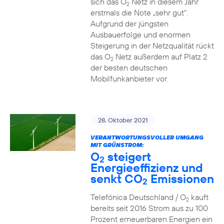
sich das O
Netz in diesem Jahr
2
erstmals die Note „sehr gut“.
Aufgrund der jüngsten
Ausbauerfolge und enormen
Steigerung in der Netzqualität rückt
das O
Netz außerdem auf Platz 2
2
der besten deutschen
Mobilfunkanbieter vor.
28. Oktober 2021
VERANTWORTUNGSVOLLER UMGANG
MIT GRÜNSTROM:
O
steigert
2
Energieeffizienz und
senkt CO
Emissionen
2
Telefónica Deutschland / O
kauft
2
bereits seit 2016 Strom aus zu 100
Prozent erneuerbaren Energien ein