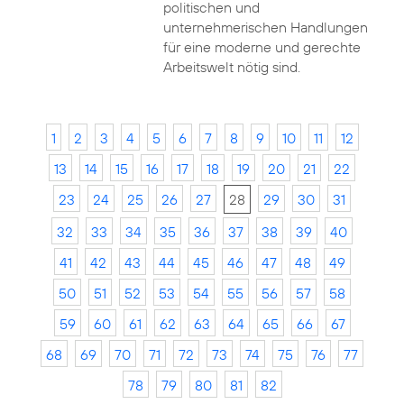
politischen und
unternehmerischen Handlungen
für eine moderne und gerechte
Arbeitswelt nötig sind.
1
2
3
4
5
6
7
8
9
10
11
12
13
14
15
16
17
18
19
20
21
22
23
24
25
26
27
28
29
30
31
32
33
34
35
36
37
38
39
40
41
42
43
44
45
46
47
48
49
50
51
52
53
54
55
56
57
58
59
60
61
62
63
64
65
66
67
68
69
70
71
72
73
74
75
76
77
78
79
80
81
82