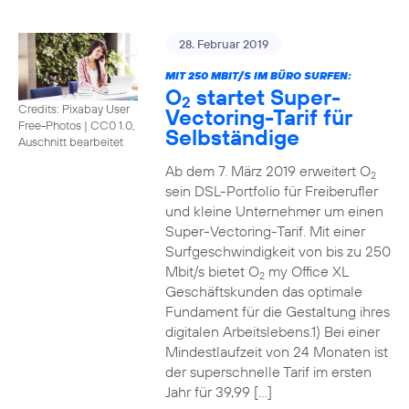
28. Februar 2019
MIT 250 MBIT/S IM BÜRO SURFEN:
O
startet Super-
2
Credits: Pixabay User
Vectoring-Tarif für
Free-Photos
|
CC0 1.0,
Selbständige
Auschnitt bearbeitet
Ab dem 7. März 2019 erweitert O
2
sein DSL-Portfolio für Freiberufler
und kleine Unternehmer um einen
Super-Vectoring-Tarif. Mit einer
Surfgeschwindigkeit von bis zu 250
Mbit/s bietet O
my Office XL
2
Geschäftskunden das optimale
Fundament für die Gestaltung ihres
digitalen Arbeitslebens.1) Bei einer
Mindestlaufzeit von 24 Monaten ist
der superschnelle Tarif im ersten
Jahr für 39,99 […]