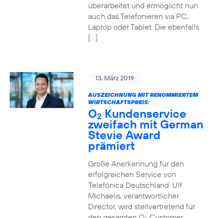
überarbeitet und ermöglicht nun
auch das Telefonieren via PC,
Laptop oder Tablet. Die ebenfalls
[…]
13. März 2019
AUSZEICHNUNG MIT RENOMMIERTEM
WIRTSCHAFTSPREIS:
O
Kundenservice
2
zweifach mit German
Stevie Award
prämiert
Große Anerkennung für den
erfolgreichen Service von
Telefónica Deutschland: Ulf
Michaelis, verantwortlicher
Director, wird stellvertretend für
den gesamten O
Customer