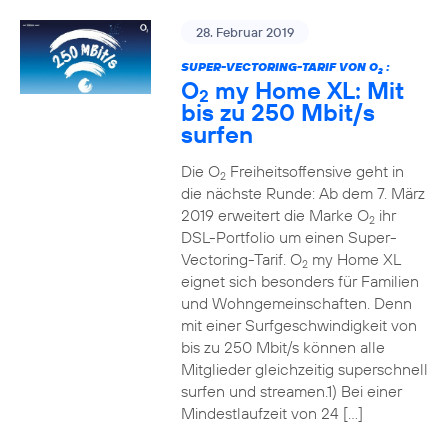
28. Februar 2019
SUPER-VECTORING-TARIF VON O
:
2
O
my Home XL: Mit
2
bis zu 250 Mbit/s
surfen
Die O
Freiheitsoffensive geht in
2
die nächste Runde: Ab dem 7. März
2019 erweitert die Marke O
ihr
2
DSL-Portfolio um einen Super-
Vectoring-Tarif. O
my Home XL
2
eignet sich besonders für Familien
und Wohngemeinschaften. Denn
mit einer Surfgeschwindigkeit von
bis zu 250 Mbit/s können alle
Mitglieder gleichzeitig superschnell
surfen und streamen.1) Bei einer
Mindestlaufzeit von 24 […]