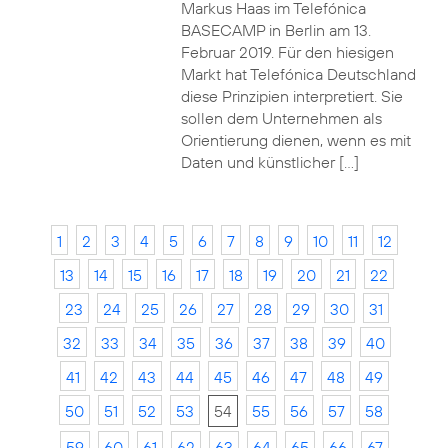
Markus Haas im Telefónica
BASECAMP in Berlin am 13.
Februar 2019. Für den hiesigen
Markt hat Telefónica Deutschland
diese Prinzipien interpretiert. Sie
sollen dem Unternehmen als
Orientierung dienen, wenn es mit
Daten und künstlicher […]
1
2
3
4
5
6
7
8
9
10
11
12
13
14
15
16
17
18
19
20
21
22
23
24
25
26
27
28
29
30
31
32
33
34
35
36
37
38
39
40
41
42
43
44
45
46
47
48
49
50
51
52
53
54
55
56
57
58
59
60
61
62
63
64
65
66
67