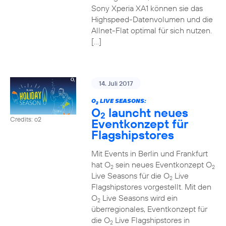
Sony Xperia XA1 können sie das
Highspeed-Datenvolumen und die
Allnet-Flat optimal für sich nutzen.
[…]
14. Juli 2017
O
LIVE SEASONS:
2
O
launcht neues
2
Credits: o2
Eventkonzept für
Flagshipstores
Mit Events in Berlin und Frankfurt
hat O
sein neues Eventkonzept O
2
2
Live Seasons für die O
Live
2
Flagshipstores vorgestellt. Mit den
O
Live Seasons wird ein
2
überregionales, Eventkonzept für
die O
Live Flagshipstores in
2