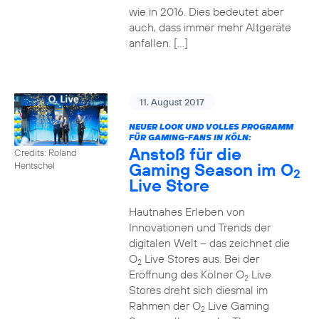
wie in 2016. Dies bedeutet aber
auch, dass immer mehr Altgeräte
anfallen. […]
11. August 2017
NEUER LOOK UND VOLLES PROGRAMM
FÜR GAMING-FANS IN KÖLN:
Anstoß für die
Credits: Roland
Gaming Season im O
Hentschel
2
Live Store
Hautnahes Erleben von
Innovationen und Trends der
digitalen Welt – das zeichnet die
O
Live Stores aus. Bei der
2
Eröffnung des Kölner O
Live
2
Stores dreht sich diesmal im
Rahmen der O
Live Gaming
2