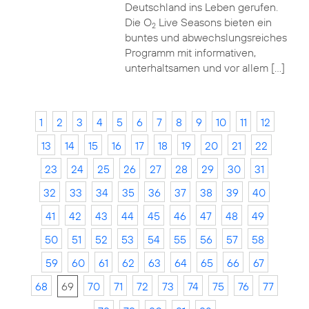
Deutschland ins Leben gerufen.
Die O
Live Seasons bieten ein
2
buntes und abwechslungsreiches
Programm mit informativen,
unterhaltsamen und vor allem […]
1
2
3
4
5
6
7
8
9
10
11
12
13
14
15
16
17
18
19
20
21
22
23
24
25
26
27
28
29
30
31
32
33
34
35
36
37
38
39
40
41
42
43
44
45
46
47
48
49
50
51
52
53
54
55
56
57
58
59
60
61
62
63
64
65
66
67
68
69
70
71
72
73
74
75
76
77