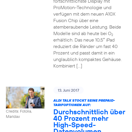
fortschrittlichste Display mit
ProMotion-Technologie und
verfügen mit dem neuen A10X
Fusion Chip über eine
atemberaubende Leistung. Beide
Modelle sind ab heute bei O
2
erhältlich. Das neue 10,5″ iPad
reduziert die Ränder um fast 40
Prozent und passt damit in ein
unglaublich kompaktes Gehäuse.
Kombiniert […]
13. Juni 2017
ALDI TALK STOCKT SEINE PREPAID-
TARIFOPTIONEN AUF:
Durchschnittlich über
Credits: Fotolia,
40 Prozent mehr
Maridav
High-Speed-
Datenvolumen