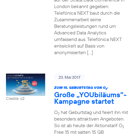
London bekannt gegeben.
Telefónica NEXT baut durch die
Zusammenarbeit seine
Beratungsleistungen rund um
Advanced Data Analytics
umfassend aus. Telefónica NEXT
entwickelt auf Basis von
anonymisierten […]
23. Mai 2017
ZUM 15. GEBURTSTAG VON O
:
2
Große „YOUbiläums“-
Credits: o2
Kampagne startet
O
hat Geburtstag und feiert ihn mit
2
besonders attraktiven Angeboten.
So ist ab heute der Aktionstarif O
2
Free 15 mit satten 15 GB