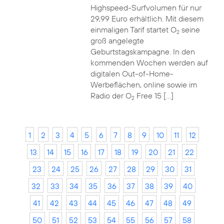
Highspeed-Surfvolumen für nur
29,99 Euro erhältlich. Mit diesem
einmaligen Tarif startet O
seine
2
groß angelegte
Geburtstagskampagne. In den
kommenden Wochen werden auf
digitalen Out-of-Home-
Werbeflächen, online sowie im
Radio der O
Free 15 […]
2
1
2
3
4
5
6
7
8
9
10
11
12
13
14
15
16
17
18
19
20
21
22
23
24
25
26
27
28
29
30
31
32
33
34
35
36
37
38
39
40
41
42
43
44
45
46
47
48
49
50
51
52
53
54
55
56
57
58