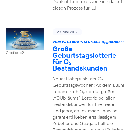
Deutschland fokussiert sich darauf,
diesen Prozess für […]
29. Mai 2017
ZUM 15. GEBURTSTAG SAGT O
„DANKE“:
2
Große
Credits: o2
Geburtstagslotterie
für O
2
Bestandskunden
Neuer Höhepunkt der O
2
Geburtstagswochen: Ab dem 1. Juni
bedankt sich O
mit der großen
2
„YOUbiläums“-Lotterie bei allen
Bestandskunden für ihre Treue.
Und jeder, der mitmacht, gewinnt –
garantiert! Neben erstklassigem
Zubehör und Gadgets hält die
Bestandskunden-Lotterie für jeden