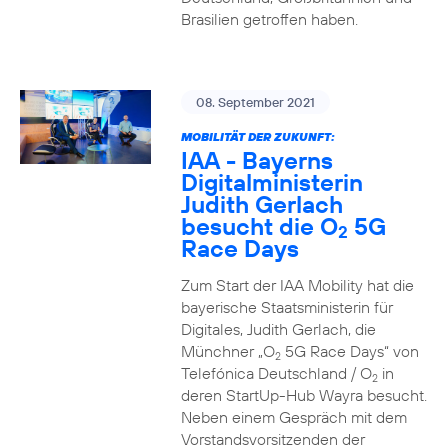
Brasilien getroffen haben.
08. September 2021
MOBILITÄT DER ZUKUNFT:
IAA - Bayerns
Digitalministerin
Judith Gerlach
besucht die O
5G
2
Race Days
Zum Start der IAA Mobility hat die
bayerische Staatsministerin für
Digitales, Judith Gerlach, die
Münchner „O
5G Race Days“ von
2
Telefónica Deutschland / O
in
2
deren StartUp-Hub Wayra besucht.
Neben einem Gespräch mit dem
Vorstandsvorsitzenden der