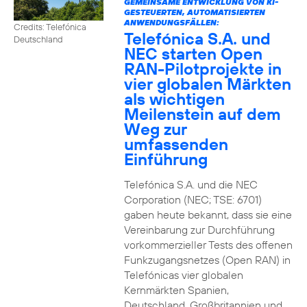
GEMEINSAME ENTWICKLUNG VON KI-
GESTEUERTEN, AUTOMATISIERTEN
ANWENDUNGSFÄLLEN:
Credits: Telefónica
Telefónica S.A. und
Deutschland
NEC starten Open
RAN-Pilotprojekte in
vier globalen Märkten
als wichtigen
Meilenstein auf dem
Weg zur
umfassenden
Einführung
Telefónica S.A. und die NEC
Corporation (NEC; TSE: 6701)
gaben heute bekannt, dass sie eine
Vereinbarung zur Durchführung
vorkommerzieller Tests des offenen
Funkzugangsnetzes (Open RAN) in
Telefónicas vier globalen
Kernmärkten Spanien,
Deutschland, Großbritannien und