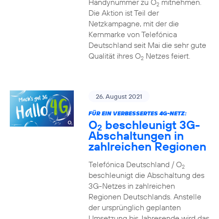
Handynummer zu O
mitnehmen.
2
Die Aktion ist Teil der
Netzkampagne, mit der die
Kernmarke von Telefónica
Deutschland seit Mai die sehr gute
Qualität ihres O
Netzes feiert.
2
26. August 2021
FÜR EIN VERBESSERTES 4G-NETZ:
O
beschleunigt 3G-
2
Abschaltungen in
zahlreichen Regionen
Telefónica Deutschland / O
2
beschleunigt die Abschaltung des
3G-Netzes in zahlreichen
Regionen Deutschlands. Anstelle
der ursprünglich geplanten
Umsetzung bis Jahresende wird das