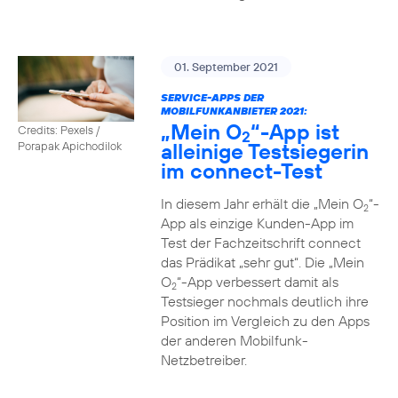
01. September 2021
SERVICE-APPS DER
MOBILFUNKANBIETER 2021:
„Mein O
“-App ist
Credits: Pexels /
2
alleinige Testsiegerin
Porapak Apichodilok
im connect-Test
In diesem Jahr erhält die „Mein O
“-
2
App als einzige Kunden-App im
Test der Fachzeitschrift connect
das Prädikat „sehr gut“. Die „Mein
O
“-App verbessert damit als
2
Testsieger nochmals deutlich ihre
Position im Vergleich zu den Apps
der anderen Mobilfunk-
Netzbetreiber.