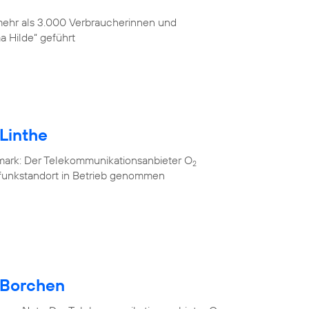
 mehr als 3.000 Verbraucherinnen und
 Hilde“ geführt
Linthe
mark: Der Telekommunikationsanbieter O
2
lfunkstandort in Betrieb genommen
 Borchen