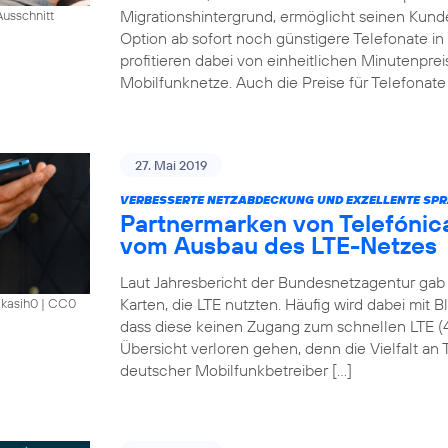
Migrationshintergrund, ermöglicht seinen Kund
usschnitt
Option ab sofort noch günstigere Telefonate i
profitieren dabei von einheitlichen Minutenprei
Mobilfunknetze. Auch die Preise für Telefonate 
27. Mai 2019
VERBESSERTE NETZABDECKUNG UND EXZELLENTE SPR
Partnermarken von Telefónica
vom Ausbau des LTE-Netzes
Laut Jahresbericht der Bundesnetzagentur gab 
Karten, die LTE nutzten. Häufig wird dabei mit 
akasih0
|
CC0
dass diese keinen Zugang zum schnellen LTE (
Übersicht verloren gehen, denn die Vielfalt an Ta
deutscher Mobilfunkbetreiber […]