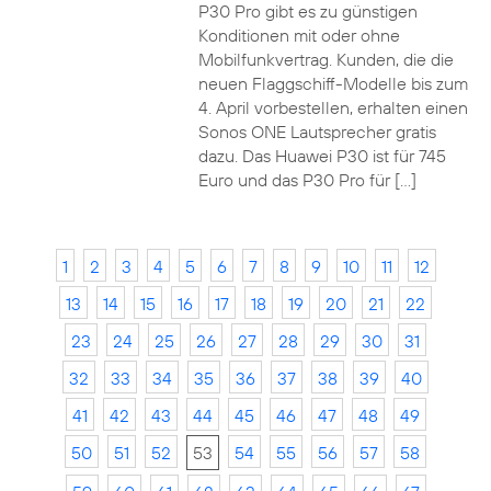
P30 Pro gibt es zu günstigen
Konditionen mit oder ohne
Mobilfunkvertrag. Kunden, die die
neuen Flaggschiff-Modelle bis zum
4. April vorbestellen, erhalten einen
Sonos ONE Lautsprecher gratis
dazu. Das Huawei P30 ist für 745
Euro und das P30 Pro für […]
1
2
3
4
5
6
7
8
9
10
11
12
13
14
15
16
17
18
19
20
21
22
23
24
25
26
27
28
29
30
31
32
33
34
35
36
37
38
39
40
41
42
43
44
45
46
47
48
49
50
51
52
53
54
55
56
57
58