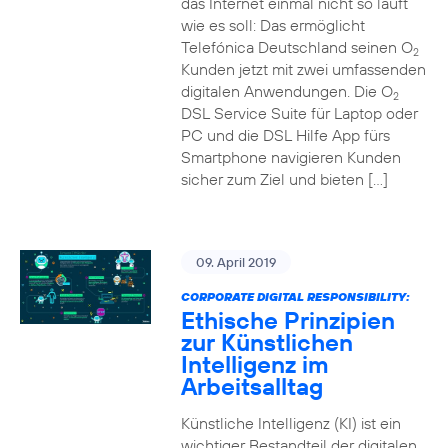
das Internet einmal nicht so läuft
wie es soll: Das ermöglicht
Telefónica Deutschland seinen O
2
Kunden jetzt mit zwei umfassenden
digitalen Anwendungen. Die O
2
DSL Service Suite für Laptop oder
PC und die DSL Hilfe App fürs
Smartphone navigieren Kunden
sicher zum Ziel und bieten […]
09. April 2019
CORPORATE DIGITAL RESPONSIBILITY:
Ethische Prinzipien
zur Künstlichen
Intelligenz im
Arbeitsalltag
Künstliche Intelligenz (KI) ist ein
wichtiger Bestandteil der digitalen