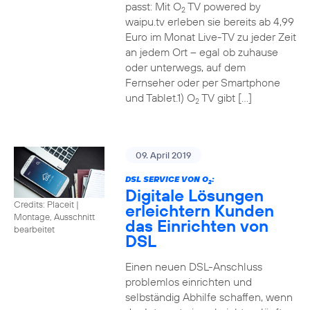
passt: Mit O
TV powered by
2
waipu.tv erleben sie bereits ab 4,99
Euro im Monat Live-TV zu jeder Zeit
an jedem Ort – egal ob zuhause
oder unterwegs, auf dem
Fernseher oder per Smartphone
und Tablet.1) O
TV gibt […]
2
09. April 2019
DSL SERVICE VON O
:
2
Digitale Lösungen
Credits: Placeit
|
erleichtern Kunden
Montage, Ausschnitt
das Einrichten von
bearbeitet
DSL
Einen neuen DSL-Anschluss
problemlos einrichten und
selbständig Abhilfe schaffen, wenn