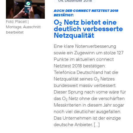
04. Dezember 2018
AUCH DER CONNECT NETZTEST 2018
BESTÄTIGT:
O
Netz bietet eine
Foto: Placeit
|
2
deutlich verbesserte
Montage, Ausschnitt
bearbeitet
Netzqualität
Eine klare Notenverbesserung
sowie ein Zugewinn um stolze 127
Punkte im aktuellen connect
Netztest 2018 bestätigen:
Telefónica Deutschland hat die
Netzqualität seines O
Netzes
2
bundesweit massiv verbessert.
Dieser Sprung nach vorne wäre für
das O
Netz ohne die verschärften
2
Messkriterien in diesem Jahr sogar
noch viel deutlicher ausgefallen.
Das Unternehmen ist der einzige
deutsche Anbieter, […]