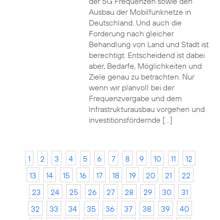
der 5G Frequenzen sowie den
Ausbau der Mobilfunknetze in
Deutschland. Und auch die
Forderung nach gleicher
Behandlung von Land und Stadt ist
berechtigt. Entscheidend ist dabei
aber, Bedarfe, Möglichkeiten und
Ziele genau zu betrachten. Nur
wenn wir planvoll bei der
Frequenzvergabe und dem
Infrastrukturausbau vorgehen und
investitionsfördernde […]
1
2
3
4
5
6
7
8
9
10
11
12
13
14
15
16
17
18
19
20
21
22
23
24
25
26
27
28
29
30
31
32
33
34
35
36
37
38
39
40