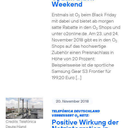
Weekend
Erstmals ist O
beim Black Friday
2
mit dabei und bietet ab morgen
satte Rabatte in den O
Shops und
2
unter o2online.de. Am 23. und 24.
November 2018 gibt es in den O
2
Shops auf das hochwertige
Zubehör einen Preisnachlass in
Höhe von 20 Prozent:
Beispielsweise ist die sportliche
Samsung Gear S3 Frontier für
199,20 Euro […]
20. November 2018
TELEFÓNICA DEUTSCHLAND
VERBESSERT O
NETZ:
2
Positive Wirkung der
Credits: Telefónica
Deutschland