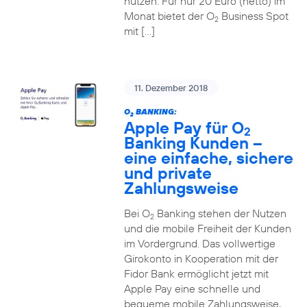
nutzen. Für nur 20 Euro (netto) im
Monat bietet der O
Business Spot
2
mit […]
11. Dezember 2018
O
BANKING:
2
Apple Pay für O
2
Banking Kunden –
eine einfache, sichere
und private
Zahlungsweise
Bei O
Banking stehen der Nutzen
2
und die mobile Freiheit der Kunden
im Vordergrund. Das vollwertige
Girokonto in Kooperation mit der
Fidor Bank ermöglicht jetzt mit
Apple Pay eine schnelle und
bequeme mobile Zahlungsweise,