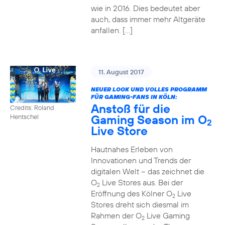
wie in 2016. Dies bedeutet aber
auch, dass immer mehr Altgeräte
anfallen. […]
11. August 2017
NEUER LOOK UND VOLLES PROGRAMM
FÜR GAMING-FANS IN KÖLN:
Anstoß für die
Credits: Roland
Gaming Season im O
Hentschel
2
Live Store
Hautnahes Erleben von
Innovationen und Trends der
digitalen Welt – das zeichnet die
O
Live Stores aus. Bei der
2
Eröffnung des Kölner O
Live
2
Stores dreht sich diesmal im
Rahmen der O
Live Gaming
2