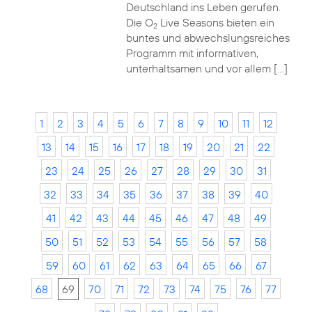
Deutschland ins Leben gerufen.
Die O
Live Seasons bieten ein
2
buntes und abwechslungsreiches
Programm mit informativen,
unterhaltsamen und vor allem […]
1
2
3
4
5
6
7
8
9
10
11
12
13
14
15
16
17
18
19
20
21
22
23
24
25
26
27
28
29
30
31
32
33
34
35
36
37
38
39
40
41
42
43
44
45
46
47
48
49
50
51
52
53
54
55
56
57
58
59
60
61
62
63
64
65
66
67
68
69
70
71
72
73
74
75
76
77