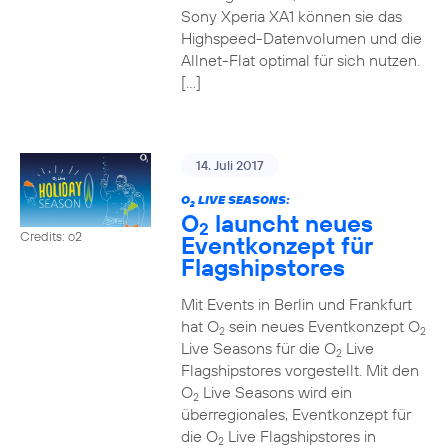
Sony Xperia XA1 können sie das
Highspeed-Datenvolumen und die
Allnet-Flat optimal für sich nutzen.
[…]
14. Juli 2017
O
LIVE SEASONS:
2
O
launcht neues
2
Credits: o2
Eventkonzept für
Flagshipstores
Mit Events in Berlin und Frankfurt
hat O
sein neues Eventkonzept O
2
2
Live Seasons für die O
Live
2
Flagshipstores vorgestellt. Mit den
O
Live Seasons wird ein
2
überregionales, Eventkonzept für
die O
Live Flagshipstores in
2