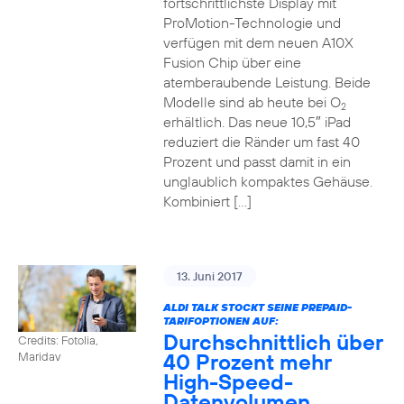
fortschrittlichste Display mit
ProMotion-Technologie und
verfügen mit dem neuen A10X
Fusion Chip über eine
atemberaubende Leistung. Beide
Modelle sind ab heute bei O
2
erhältlich. Das neue 10,5″ iPad
reduziert die Ränder um fast 40
Prozent und passt damit in ein
unglaublich kompaktes Gehäuse.
Kombiniert […]
13. Juni 2017
ALDI TALK STOCKT SEINE PREPAID-
TARIFOPTIONEN AUF:
Durchschnittlich über
Credits: Fotolia,
40 Prozent mehr
Maridav
High-Speed-
Datenvolumen