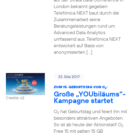
London bekannt gegeben.
Telefónica NEXT baut durch die
Zusammenarbeit seine
Beratungsleistungen rund um
Advanced Data Analytics
umfassend aus. Telefónica NEXT
entwickelt auf Basis von
anonymisierten […]
23. Mai 2017
ZUM 15. GEBURTSTAG VON O
:
2
Große „YOUbiläums“-
Credits: o2
Kampagne startet
O
hat Geburtstag und feiert ihn mit
2
besonders attraktiven Angeboten.
So ist ab heute der Aktionstarif O
2
Free 15 mit satten 15 GB