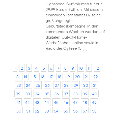
Highspeed-Surfvolumen für nur
29,99 Euro erhältlich. Mit diesem
einmaligen Tarif startet O
seine
2
groß angelegte
Geburtstagskampagne. In den
kommenden Wochen werden auf
digitalen Out-of-Home-
Werbeflächen, online sowie im
Radio der O
Free 15 […]
2
1
2
3
4
5
6
7
8
9
10
11
12
13
14
15
16
17
18
19
20
21
22
23
24
25
26
27
28
29
30
31
32
33
34
35
36
37
38
39
40
41
42
43
44
45
46
47
48
49
50
51
52
53
54
55
56
57
58