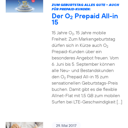
ZUM GEBURTSTAG ALLES GUTE – AUCH
FÜR PREPAID-KUNDEN:
Der O
Prepaid All-in
2
15
15 Jahre O
, 15 Jahre mobile
2
Freiheit: Zum Markengeburtstag
dürfen sich in Kürze auch O
2
Prepaid-Kunden über ein
besonderes Angebot freuen. Vom
6. Juni bis 5. September können
alle Neu- und Bestandskunden
den O
Prepaid All-in 15 zum
2
sensationellen Geburtstags-Preis
buchen. Damit gibt es die flexible
Allnet-Flat mit 1,5 GB zum mobilen
Surfen bei LTE-Geschwindigkeit […]
29. Mai 2017