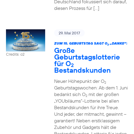
Deutschland fokussiert sich darauf,
diesen Prozess für […]
29. Mai 2017
ZUM 15. GEBURTSTAG SAGT O
„DANKE“:
2
Große
Credits: o2
Geburtstagslotterie
für O
2
Bestandskunden
Neuer Höhepunkt der O
2
Geburtstagswochen: Ab dem 1. Juni
bedankt sich O
mit der großen
2
„YOUbiläums“-Lotterie bei allen
Bestandskunden für ihre Treue.
Und jeder, der mitmacht, gewinnt –
garantiert! Neben erstklassigem
Zubehör und Gadgets hält die
Bestandskunden-Lotterie für jeden