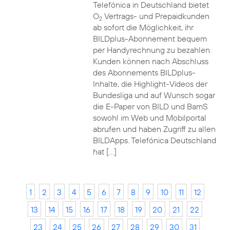
Telefónica in Deutschland bietet
O
Vertrags- und Prepaidkunden
2
ab sofort die Möglichkeit, ihr
BILDplus-Abonnement bequem
per Handyrechnung zu bezahlen.
Kunden können nach Abschluss
des Abonnements BILDplus-
Inhalte, die Highlight-Videos der
Bundesliga und auf Wunsch sogar
die E-Paper von BILD und BamS
sowohl im Web und Mobilportal
abrufen und haben Zugriff zu allen
BILDApps. Telefónica Deutschland
hat […]
1
2
3
4
5
6
7
8
9
10
11
12
13
14
15
16
17
18
19
20
21
22
23
24
25
26
27
28
29
30
31