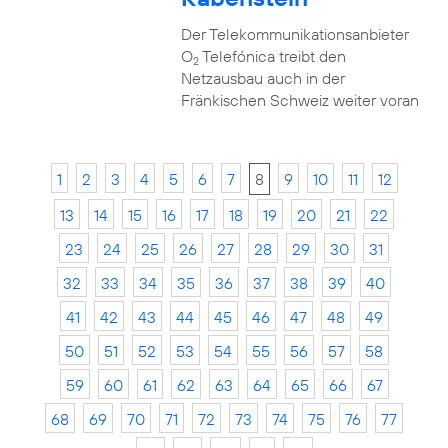
Der Telekommunikationsanbieter
O
Telefónica treibt den
2
Netzausbau auch in der
Fränkischen Schweiz weiter voran
1
2
3
4
5
6
7
8
9
10
11
12
13
14
15
16
17
18
19
20
21
22
23
24
25
26
27
28
29
30
31
32
33
34
35
36
37
38
39
40
41
42
43
44
45
46
47
48
49
50
51
52
53
54
55
56
57
58
59
60
61
62
63
64
65
66
67
68
69
70
71
72
73
74
75
76
77