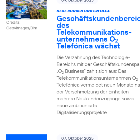
09. Oktober 2025
NEUE KUNDEN UND ERFOLGE
Geschäftskundenberei
Credits:
des
Gettyimages/Bim
Telekommunikations­
unternehmens O
2
Telefónica wächst
Die Verzahnung des Technologie-
Bereichs mit der Geschäftskundenspa
„O
Business” zahlt sich aus: Das
2
Telekommunikationsunternehmen O
2
Telefónica vermeldet neun Monate n
der Verschmelzung der Einheiten
mehrere Neukundenzugänge sowie
neue ambitionierte
Digitalisierungsprojekte.
07. Oktober 2025