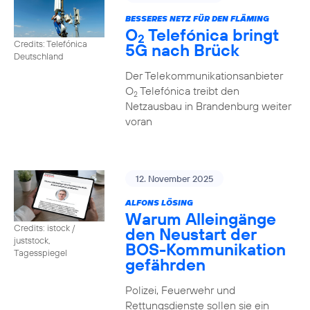
BESSERES NETZ FÜR DEN FLÄMING
O
Telefónica bringt
2
Credits: Telefónica
5G nach Brück
Deutschland
Der Telekommunikationsanbieter
O
Telefónica treibt den
2
Netzausbau in Brandenburg weiter
voran
12. November 2025
ALFONS LÖSING
Warum Alleingänge
Credits: istock /
den Neustart der
juststock,
BOS-Kommunikation
Tagesspiegel
gefährden
Polizei, Feuerwehr und
Rettungsdienste sollen sie ein