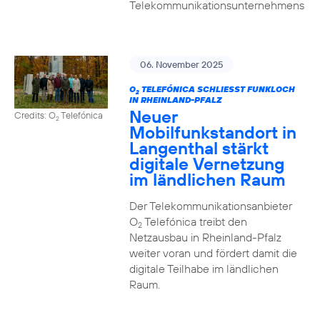
Telekommunikationsunternehmens
06. November 2025
O
TELEFÓNICA SCHLIESST FUNKLOCH I
2
N RHEINLAND-PFALZ
Neuer
Credits: O
Telefónica
2
Mobilfunkstandort in
Langenthal stärkt
digitale Vernetzung
im ländlichen Raum
Der Telekommunikationsanbieter
O
Telefónica treibt den
2
Netzausbau in Rheinland-Pfalz
weiter voran und fördert damit die
digitale Teilhabe im ländlichen
Raum.