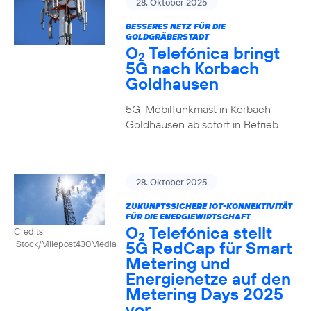
28. Oktober 2025
BESSERES NETZ FÜR DIE
GOLDGRÄBERSTADT
O
Telefónica bringt
2
5G nach Korbach
Goldhausen
5G-Mobilfunkmast in Korbach
Goldhausen ab sofort in Betrieb
28. Oktober 2025
ZUKUNFTSSICHERE IOT-KONNEKTIVITÄT
FÜR DIE ENERGIEWIRTSCHAFT
O
Telefónica stellt
Credits:
2
5G RedCap für Smart
iStock/Milepost430Media
Metering und
Energienetze auf den
Metering Days 2025
vor