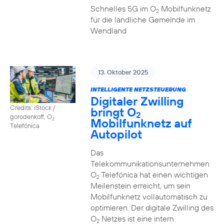
Schnelles 5G im O
Mobilfunknetz
2
für die ländliche Gemeinde im
Wendland
13. Oktober 2025
INTELLIGENTE NETZSTEUERUNG
Digitaler Zwilling
Credits: iStock /
bringt O
2
gorodenkoff, O
Mobilfunknetz auf
2
Telefónica
Autopilot
Das
Telekommunikationsunternehmen
O
Telefónica hat einen wichtigen
2
Meilenstein erreicht, um sein
Mobilfunknetz vollautomatisch zu
optimieren. Der digitale Zwilling des
O
Netzes ist eine intern
2