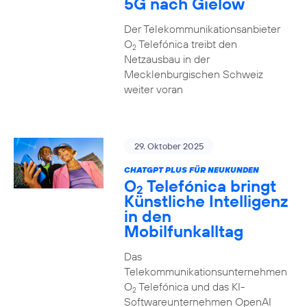
5G nach Gielow
Der Telekommunikationsanbieter
O
Telefónica treibt den
2
Netzausbau in der
Mecklenburgischen Schweiz
weiter voran
29. Oktober 2025
CHATGPT PLUS FÜR NEUKUNDEN
O
Telefónica bringt
2
Künstliche Intelligenz
in den
Mobilfunkalltag
Das
Telekommunikationsunternehmen
O
Telefónica und das KI-
2
Softwareunternehmen OpenAI